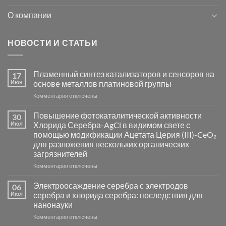
О компании
НОВОСТИ И СТАТЬИ
Пламенный синтез катализаторов и сенсоров на
17
Июн
основе металлов платиновой группы
к
Комментарии
отключены
записи
Пламенный
Повышение фотокаталитической активности
30
синтез
Июл
Хлорида Серебра-AgCl в видимом свете с
катализаторов
помощью модификации Ацетата Церия (III)-CeO₂
и
для разложения нескольких органических
сенсоров
загрязнителей
на
основе
к
Комментарии
отключены
металлов
записи
платиновой
Повышение
Электроосаждение серебра с электродов
06
группы
фотокаталитической
Июл
серебра и хлорида серебра: последствия для
активности
нанонауки
Хлорида
к
Комментарии
Серебра-
отключены
записи
AgCl