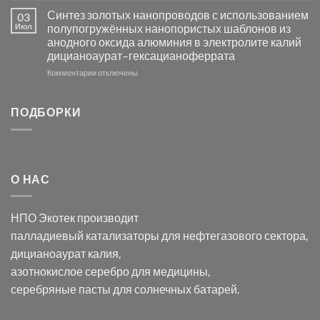
Электроосаждение
в
Синтез золотых нанопроводов с использованием
03
серебра
видимом
Июл
полупогружённых нанопористых шаблонов из
с
свете
анодного оксида алюминия в электролите калий
электродов
с
дицианоаурат–гексацианоферрата
серебра
помощью
и
модификации
к
Комментарии
отключены
хлорида
Ацетата
записи
серебра:
Церия
Синтез
последствия
(III)-
золотых
ПОДБОРКИ
для
CeO₂
нанопроводов
нанонауки
для
с
разложения
использованием
нескольких
полупогружённых
органических
нанопористых
О НАС
загрязнителей
шаблонов
из
анодного
НПО Экотек производит
оксида
алюминия
палладиевый катализаторы
для нефтегазового сектора,
в
дицианоаурат калия
,
электролите
калий
азотнокислое серебро
для медицины,
дицианоаурат–
серебряные пасты
для солнечных батарей.
гексацианоферрата