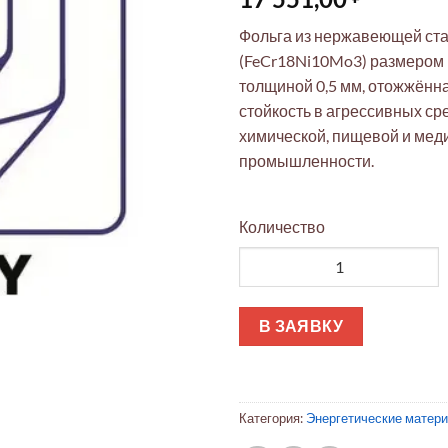
Фольга из нержавеющей ста
(FeCr18Ni10Mo3) размером 
толщиной 0,5 мм, отожжённ
стойкость в агрессивных ср
химической, пищевой и мед
промышленности.
Количество
Количество товара Фольга AI
В ЗАЯВКУ
Категория:
Энергетические матер