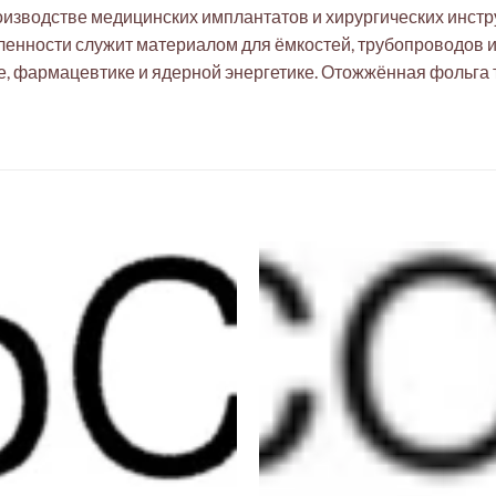
оизводстве медицинских имплантатов и хирургических инст
ленности служит материалом для ёмкостей, трубопроводов и
е, фармацевтике и ядерной энергетике. Отожжённая фольга