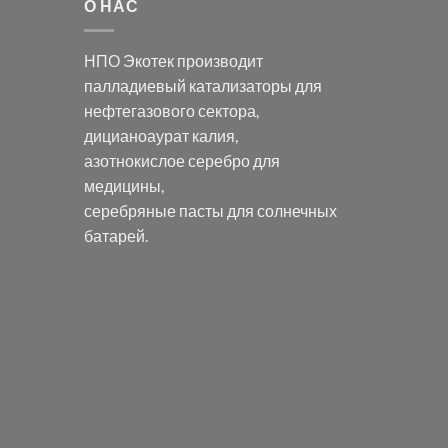
О НАС
НПО Экотек производит
палладиевый катализаторы
для
нефтегазового сектора,
дицианоаурат калия
,
азотнокислое серебро
для
медицины,
серебряные пасты
для солнечных
батарей.