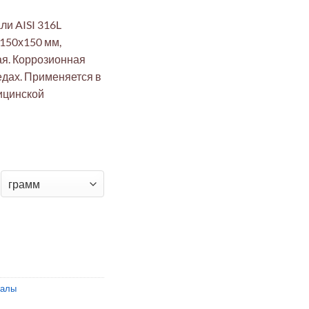
ли AISI 316L
150х150 мм,
ая. Коррозионная
едах. Применяется в
ицинской
SI 316L 150x150x0.5 мм отожжённая для химии и медицины
иалы