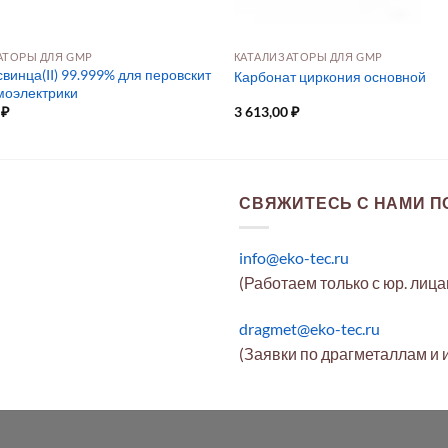
АТОРЫ ДЛЯ GMP
КАТАЛИЗАТОРЫ ДЛЯ GMP
винца(II) 99.999% для перовскит
Карбонат циркония основной
рмоэлектрики
0
₽
3 613,00
₽
СВЯЖИТЕСЬ С НАМИ ПО
info@eko-tec.ru
(Работаем только с юр. лиц
dragmet@eko-tec.ru
(Заявки по драгметаллам и 