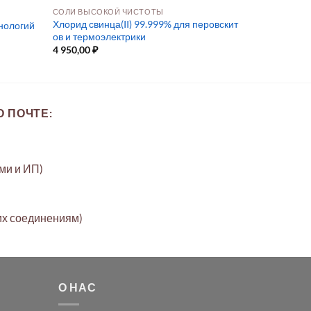
СОЛИ ВЫСОКОЙ ЧИСТОТЫ
Хлорид свинца(II) 99.999% для перовскит
хнологий
ов и термоэлектрики
4 950,00
₽
 ПОЧТЕ:
ами и ИП)
их соединениям)
О НАС