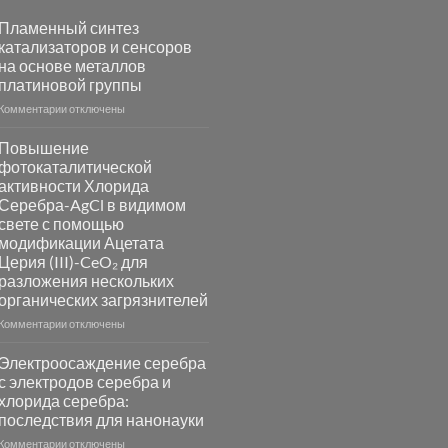
Пламенный синтез
катализаторов и сенсоров
на основе металлов
платиновой группы
к
Комментарии
отключены
записи
Пламенный
Повышение
синтез
фотокаталитической
катализаторов
активности Хлорида
и
Серебра-AgCl в видимом
сенсоров
свете с помощью
на
модификации Ацетата
основе
Церия (III)-CeO₂ для
металлов
разложения нескольких
платиновой
группы
органических загрязнителей
к
Комментарии
отключены
записи
Повышение
Электроосаждение серебра
фотокаталитической
с электродов серебра и
активности
хлорида серебра:
Хлорида
последствия для нанонауки
Серебра-
AgCl
к
Комментарии
отключены