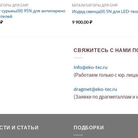
АТОРЫ ДЛЯ GMP
КАТАЛИЗАТОРЫ ДЛЯ GMP
 сурьмы(III) 95% для антипирено
Иодид свинца(II) 5N для LED-те
ителей
0
₽
9 900,00
₽
СВЯЖИТЕСЬ С НАМИ ПО
info@eko-tec.ru
(Работаем только с юр. лиц
dragmet@eko-tec.ru
(Заявки по драгметаллам и 
СТИ И СТАТЬИ
ПОДБОРКИ