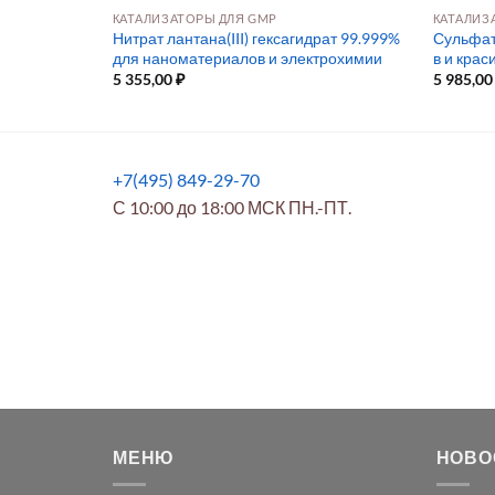
КАТАЛИЗАТОРЫ ДЛЯ GMP
КАТАЛИЗ
Нитрат лантана(III) гексагидрат 99.999%
Сульфат
й
для наноматериалов и электрохимии
в и крас
5 355,00
₽
5 985,0
+7(495) 849-29-70
С 10:00 до 18:00 МСК ПН.-ПТ.
МЕНЮ
НОВО