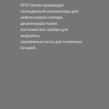
НПО Экотек производит
палладиевый катализаторы
для
нефтегазового сектора,
дицианоаурат калия
,
азотнокислое серебро
для
медицины,
серебряные пасты
для солнечных
батарей.