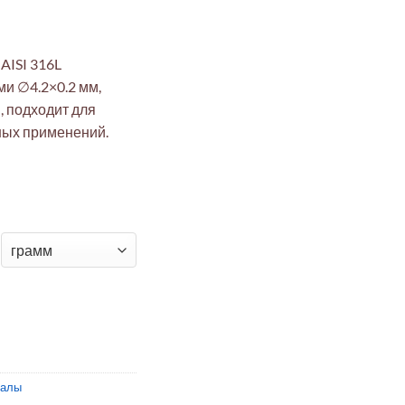
AISI 316L
и ∅4.2×0.2 мм,
, подходит для
ых применений.
ржавеющая AISI 316L ∅4.2x0.2 мм, L=100 мм, отожжённая, для 
иалы