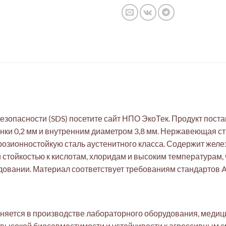
зопасности (SDS) посетите сайт НПО ЭкоТек. Продукт поста
нки 0,2 мм и внутренним диаметром 3,8 мм. Нержавеющая ст
ионностойкую сталь аустенитного класса. Содержит железо (F
 стойкостью к кислотам, хлоридам и высоким температурам,
вании. Материал соответствует требованиям стандартов A
еняется в производстве лабораторного оборудования, медиц
ысокой биосовместимости и устойчивости к агрессивным ср