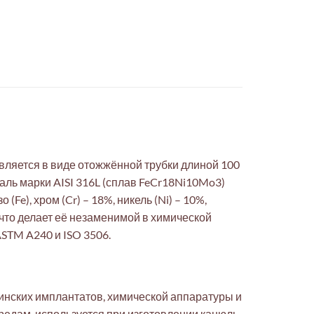
вляется в виде отожжённой трубки длиной 100
аль марки AISI 316L (сплав FeCr18Ni10Mo3)
e), хром (Cr) – 18%, никель (Ni) – 10%,
 что делает её незаменимой в химической
STM A240 и ISO 3506.
инских имплантатов, химической аппаратуры и
едам, используется при изготовлении канюль,