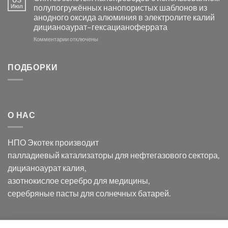
серебра
видимом
Июл
полупогружённых нанопористых шаблонов из
с
свете
анодного оксида алюминия в электролите калий
электродов
с
дицианоаурат–гексацианоферрата
серебра
помощью
и
модификации
к
Комментарии
отключены
хлорида
Ацетата
записи
серебра:
Церия
Синтез
последствия
(III)-
золотых
ПОДБОРКИ
для
CeO₂
нанопроводов
нанонауки
для
с
разложения
использованием
нескольких
полупогружённых
органических
нанопористых
О НАС
загрязнителей
шаблонов
из
анодного
НПО Экотек производит
оксида
алюминия
палладиевый катализаторы
для нефтегазового сектора,
в
дицианоаурат калия
,
электролите
калий
азотнокислое серебро
для медицины,
дицианоаурат–
серебряные пасты
для солнечных батарей.
гексацианоферрата