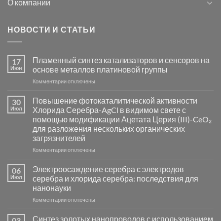
О компании
НОВОСТИ И СТАТЬИ
Пламенный синтез катализаторов и сенсоров на
17
Июн
основе металлов платиновой группы
к
Комментарии
отключены
записи
Пламенный
Повышение фотокаталитической активности
30
синтез
Июл
Хлорида Серебра-AgCl в видимом свете с
катализаторов
помощью модификации Ацетата Церия (III)-CeO₂
и
для разложения нескольких органических
сенсоров
загрязнителей
на
основе
к
Комментарии
отключены
металлов
записи
платиновой
Повышение
Электроосаждение серебра с электродов
06
группы
фотокаталитической
Июл
серебра и хлорида серебра: последствия для
активности
нанонауки
Хлорида
к
Комментарии
Серебра-
отключены
записи
AgCl
Электроосаждение
в
Синтез золотых нанопроводов с использованием
03