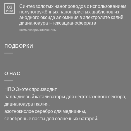
Электроосаждение
в
Синтез золотых нанопроводов с использованием
03
серебра
видимом
Июл
полупогружённых нанопористых шаблонов из
с
свете
анодного оксида алюминия в электролите калий
электродов
с
дицианоаурат–гексацианоферрата
серебра
помощью
и
модификации
к
Комментарии
отключены
хлорида
Ацетата
записи
серебра:
Церия
Синтез
последствия
(III)-
золотых
ПОДБОРКИ
для
CeO₂
нанопроводов
нанонауки
для
с
разложения
использованием
нескольких
полупогружённых
органических
нанопористых
О НАС
загрязнителей
шаблонов
из
анодного
НПО Экотек производит
оксида
алюминия
палладиевый катализаторы
для нефтегазового сектора,
в
дицианоаурат калия
,
электролите
калий
азотнокислое серебро
для медицины,
дицианоаурат–
серебряные пасты
для солнечных батарей.
гексацианоферрата