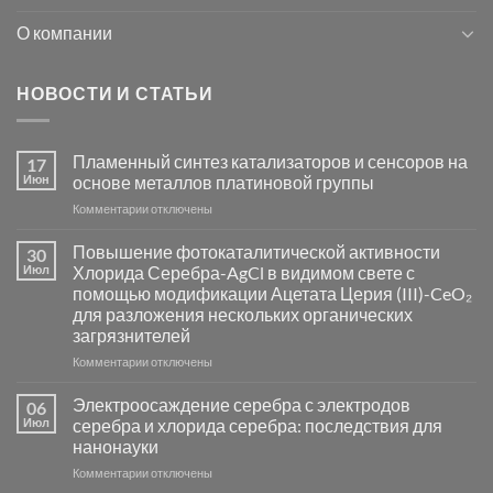
О компании
НОВОСТИ И СТАТЬИ
Пламенный синтез катализаторов и сенсоров на
17
Июн
основе металлов платиновой группы
к
Комментарии
отключены
записи
Пламенный
Повышение фотокаталитической активности
30
синтез
Июл
Хлорида Серебра-AgCl в видимом свете с
катализаторов
помощью модификации Ацетата Церия (III)-CeO₂
и
для разложения нескольких органических
сенсоров
загрязнителей
на
основе
к
Комментарии
отключены
металлов
записи
платиновой
Повышение
Электроосаждение серебра с электродов
06
группы
фотокаталитической
Июл
серебра и хлорида серебра: последствия для
активности
нанонауки
Хлорида
к
Комментарии
Серебра-
отключены
записи
AgCl