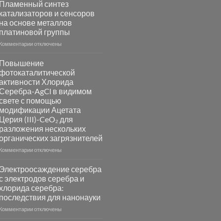
Пламенный синтез
катализаторов и сенсоров
на основе металлов
платиновой группы
к
Комментарии
отключены
записи
Пламенный
Повышение
синтез
фотокаталитической
катализаторов
активности Хлорида
и
Серебра-AgCl в видимом
сенсоров
свете с помощью
на
модификации Ацетата
основе
Церия (III)-CeO₂ для
металлов
разложения нескольких
платиновой
группы
органических загрязнителей
к
Комментарии
отключены
записи
Повышение
Электроосаждение серебра
фотокаталитической
с электродов серебра и
активности
хлорида серебра:
Хлорида
последствия для нанонауки
Серебра-
AgCl
к
Комментарии
отключены
в
записи