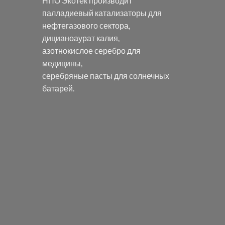
НПО Экотек производит
палладиевый катализаторы
для
нефтегазового сектора,
дицианоаурат калия
,
азотнокислое серебро
для
медицины,
серебряные пасты
для солнечных
батарей.