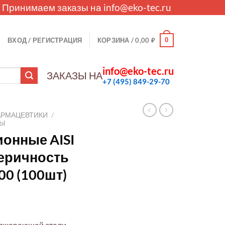
. Принимаем заказы на
info@eko-tec.ru
0
ВХОД / РЕГИСТРАЦИЯ
КОРЗИНА /
0,00
₽
info@eko-tec.ru
ЗАКАЗЫ НА
+7 (495) 849-29-70
АРМАЦЕВТИКИ
/
ЛЫ
онные AISI
феричность
00 (100шт)