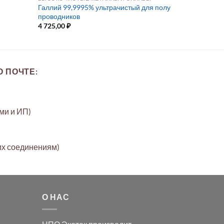
Галлий 99,9995% ультрачистый для полу
проводников
4 725,00
₽
 ПОЧТЕ:
ами и ИП)
их соединениям)
О НАС