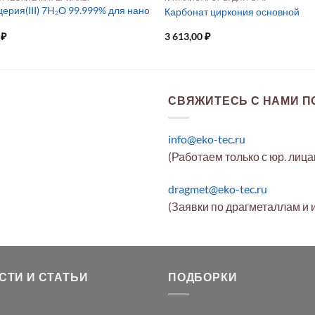
ерия(III) 7H₂O 99.999% для нано
Карбонат циркония основной
0
₽
3 613,00
₽
СВЯЖИТЕСЬ С НАМИ ПО
info@eko-tec.ru
(Работаем только с юр. лиц
dragmet@eko-tec.ru
(Заявки по драгметаллам и 
СТИ И СТАТЬИ
ПОДБОРКИ