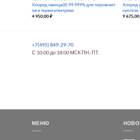
рат 99,999%
Хлорид свинца(II) 99.999% для перовскит
Хлорид ц
й
ов и термоэлектрики
синтеза
4 950,00
₽
9 675,0
+7(495) 849-29-70
С 10:00 до 18:00 МСК ПН.-ПТ.
МЕНЮ
НОВО