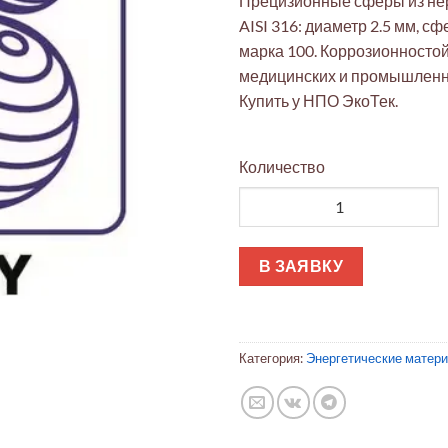
Прецизионные сферы из н
AISI 316: диаметр 2.5 мм, сф
марка 100. Коррозионносто
медицинских и промышленн
Купить у НПО ЭкоТек.
Количество
Количество товара Сферы прец
В ЗАЯВКУ
Категория:
Энергетические матер