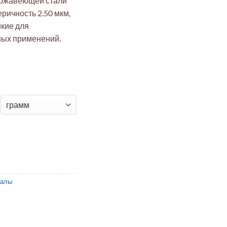
ержавеющей стали
еричность 2.50 мкм,
йкие для
ых применений.
изионные AISI 316, ⌀2.5мм, сферичность 2.5мкм, марка 100 (10
иалы