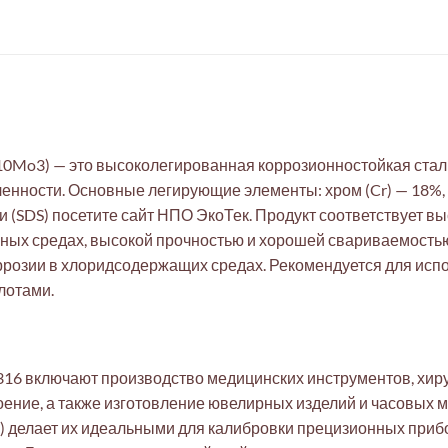
10Mo3) — это высоколегированная коррозионностойкая стал
ности. Основные легирующие элементы: хром (Cr) — 18%, н
 (SDS) посетите сайт НПО ЭкоТек. Продукт соответствует вы
ивных средах, высокой прочностью и хорошей свариваемост
оррозии в хлоридсодержащих средах. Рекомендуется для исп
лотами.
16 включают производство медицинских инструментов, хиру
ение, а также изготовление ювелирных изделий и часовых 
м) делает их идеальными для калибровки прецизионных приб