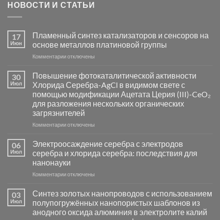
НОВОСТИ И СТАТЬИ
Пламенный синтез катализаторов и сенсоров на
17
Июн
основе металлов платиновой группы
к
Комментарии
отключены
записи
Пламенный
Повышение фотокаталитической активности
30
синтез
Июл
Хлорида Серебра-AgCl в видимом свете с
катализаторов
помощью модификации Ацетата Церия (III)-CeO₂
и
для разложения нескольких органических
сенсоров
загрязнителей
на
основе
к
Комментарии
отключены
металлов
записи
платиновой
Повышение
Электроосаждение серебра с электродов
06
группы
фотокаталитической
Июл
серебра и хлорида серебра: последствия для
активности
нанонауки
Хлорида
к
Комментарии
Серебра-
отключены
записи
AgCl
Электроосаждение
в
Синтез золотых нанопроводов с использованием
03
серебра
видимом
Июл
полупогружённых нанопористых шаблонов из
с
свете
анодного оксида алюминия в электролите калий
электродов
с