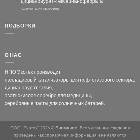
дицианоаурат–гексацианоферрата
серебра
помощью
и
модификации
к
Комментарии
отключены
хлорида
Ацетата
записи
серебра:
Церия
Синтез
последствия
(III)-
золотых
ПОДБОРКИ
для
CeO₂
нанопроводов
нанонауки
для
с
разложения
использованием
нескольких
полупогружённых
органических
нанопористых
О НАС
загрязнителей
шаблонов
из
анодного
НПО Экотек производит
оксида
алюминия
палладиевый катализаторы
для нефтегазового сектора,
в
дицианоаурат калия
,
электролите
калий
азотнокислое серебро
для медицины,
дицианоаурат–
серебряные пасты
для солнечных батарей.
гексацианоферрата
ООО "Экотек" 2026 ©
Внимание
! Все указанные сведения
приведены как справочная информация и не являются