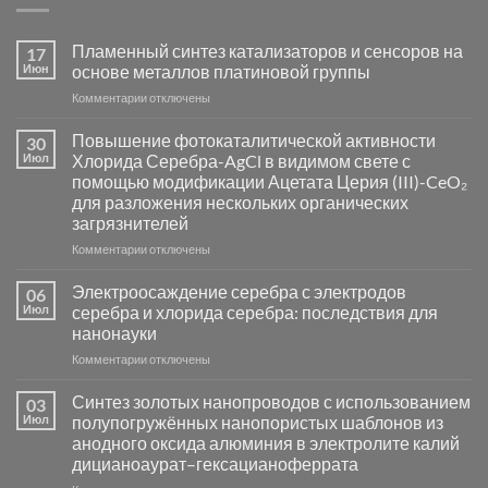
Пламенный синтез катализаторов и сенсоров на
17
Июн
основе металлов платиновой группы
к
Комментарии
отключены
записи
Пламенный
Повышение фотокаталитической активности
30
синтез
Июл
Хлорида Серебра-AgCl в видимом свете с
катализаторов
помощью модификации Ацетата Церия (III)-CeO₂
и
для разложения нескольких органических
сенсоров
загрязнителей
на
основе
к
Комментарии
отключены
металлов
записи
платиновой
Повышение
Электроосаждение серебра с электродов
06
группы
фотокаталитической
Июл
серебра и хлорида серебра: последствия для
активности
нанонауки
Хлорида
к
Комментарии
Серебра-
отключены
записи
AgCl
Электроосаждение
в
Синтез золотых нанопроводов с использованием
03
серебра
видимом
Июл
полупогружённых нанопористых шаблонов из
с
свете
анодного оксида алюминия в электролите калий
электродов
с
дицианоаурат–гексацианоферрата
серебра
помощью
и