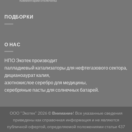
модификации
к
Комментарии
отключены
хлорида
Ацетата
записи
серебра:
Церия
Синтез
последствия
(III)-
золотых
ПОДБОРКИ
для
CeO₂
нанопроводов
нанонауки
для
с
разложения
использованием
нескольких
полупогружённых
органических
нанопористых
О НАС
загрязнителей
шаблонов
из
анодного
НПО Экотек производит
оксида
алюминия
палладиевый катализаторы
для нефтегазового сектора,
в
дицианоаурат калия
,
электролите
калий
азотнокислое серебро
для медицины,
дицианоаурат–
серебряные пасты
для солнечных батарей.
гексацианоферрата
ООО "Экотек" 2026 ©
Внимание
! Все указанные сведения
приведены как справочная информация и не являются
публичной офертой, определяемой положениями статьи 437