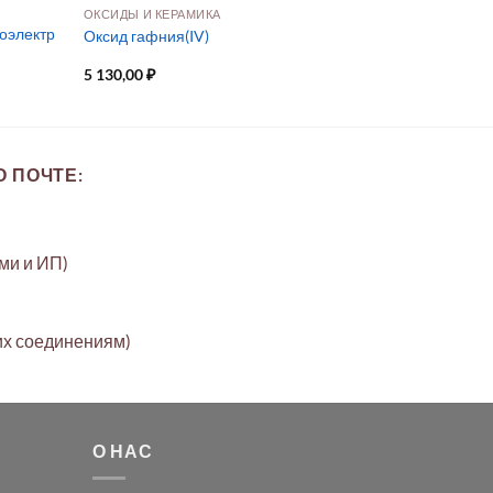
ОКСИДЫ И КЕРАМИКА
роэлектр
Оксид гафния(IV)
5 130,00
₽
 ПОЧТЕ:
ами и ИП)
их соединениям)
О НАС