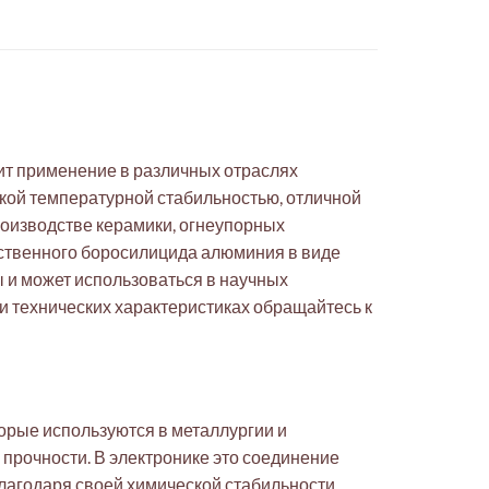
ит применение в различных отраслях
окой температурной стабильностью, отличной
роизводстве керамики, огнеупорных
ественного боросилицида алюминия в виде
 и может использоваться в научных
и технических характеристиках обращайтесь к
орые используются в металлургии и
прочности. В электронике это соединение
агодаря своей химической стабильности,