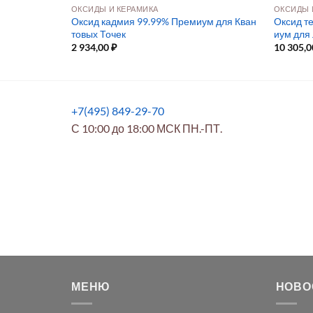
ОКСИДЫ И КЕРАМИКА
ОКСИДЫ 
O), электрон
Оксид кадмия 99.99% Премиум для Кван
Оксид те
товых Точек
иум для
2 934,00
₽
10 305,
+7(495) 849-29-70
С 10:00 до 18:00 МСК ПН.-ПТ.
МЕНЮ
НОВО