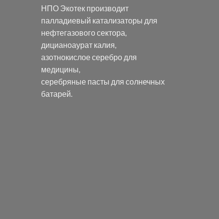
НПО Экотек производит
палладиевый катализаторы
для
нефтегазового сектора,
дицианоаурат калия
,
азотнокислое серебро
для
медицины,
серебряные пасты
для солнечных
батарей.