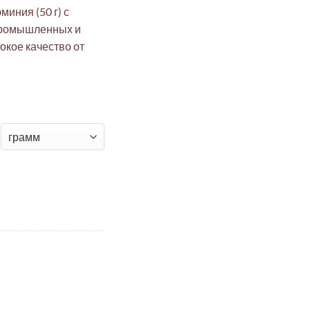
иния (50 г) с
промышленных и
окое качество от
цид алюминия порошок 150 мкм 50г НПО ЭкоТек