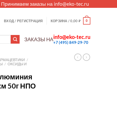
. Принимаем заказы на
info@eko-tec.ru
0
ВХОД / РЕГИСТРАЦИЯ
КОРЗИНА /
0,00
₽
info@eko-tec.ru
ЗАКАЗЫ НА
+7 (495) 849-29-70
АРМАЦЕВТИКИ
/
ЛЫ
/
ОКСИДЫ И
алюминия
км 50г НПО