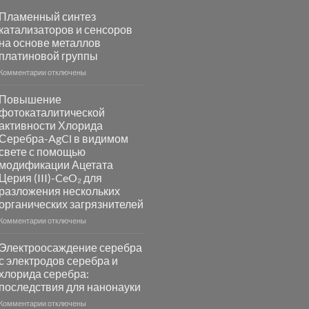
Пламенный синтез
катализаторов и сенсоров
на основе металлов
платиновой группы
к
Комментарии
отключены
записи
Пламенный
Повышение
синтез
фотокаталитической
катализаторов
активности Хлорида
и
Серебра-AgCl в видимом
сенсоров
свете с помощью
на
модификации Ацетата
основе
Церия (III)-CeO₂ для
металлов
разложения нескольких
платиновой
группы
органических загрязнителей
к
Комментарии
отключены
записи
Повышение
Электроосаждение серебра
фотокаталитической
с электродов серебра и
активности
хлорида серебра:
Хлорида
последствия для нанонауки
Серебра-
AgCl
к
Комментарии
отключены