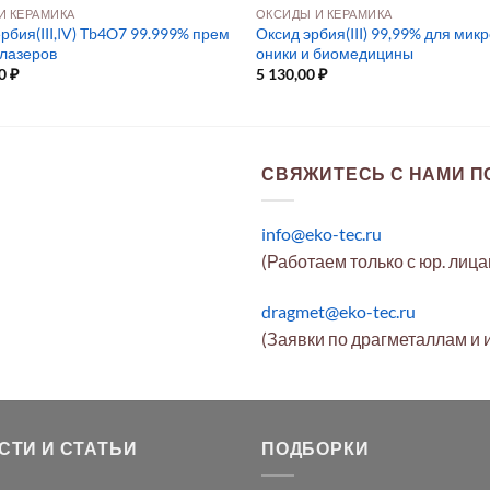
И КЕРАМИКА
ОКСИДЫ И КЕРАМИКА
рбия(III,IV) Tb4O7 99.999% прем
Оксид эрбия(III) 99,99% для мик
 лазеров
оники и биомедицины
00
₽
5 130,00
₽
СВЯЖИТЕСЬ С НАМИ ПО
info@eko-tec.ru
(Работаем только с юр. лиц
dragmet@eko-tec.ru
(Заявки по драгметаллам и 
СТИ И СТАТЬИ
ПОДБОРКИ