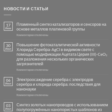
НОВОСТИ И СТАТЬИ
Пламенный синтез катализаторов и сенсоров на
17
Июн
основе металлов платиновой группы
к
Комментарии
отключены
записи
Пламенный
Повышение фотокаталитической активности
30
синтез
Июл
Хлорида Серебра-AgCl в видимом свете с
катализаторов
помощью модификации Ацетата Церия (III)-CeO₂
и
для разложения нескольких органических
сенсоров
загрязнителей
на
основе
к
Комментарии
отключены
металлов
записи
платиновой
Повышение
Электроосаждение серебра с электродов
06
группы
фотокаталитической
Июл
серебра и хлорида серебра: последствия для
активности
нанонауки
Хлорида
к
Комментарии
Серебра-
отключены
записи
AgCl
Электроосаждение
в
Синтез золотых нанопроводов с использованием
03
серебра
видимом
Июл
полупогружённых нанопористых шаблонов из
с
свете