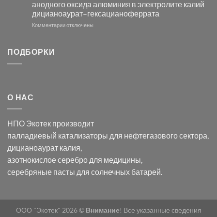
анодного оксида алюминия в электролите калий
электродов
с
дицианоаурат–гексацианоферрата
серебра
помощью
и
модификации
к
Комментарии
отключены
хлорида
Ацетата
записи
серебра:
Церия
Синтез
последствия
(III)-
золотых
ПОДБОРКИ
для
CeO₂
нанопроводов
нанонауки
для
с
разложения
использованием
нескольких
полупогружённых
органических
нанопористых
О НАС
загрязнителей
шаблонов
из
анодного
НПО Экотек производит
оксида
алюминия
палладиевый катализаторы
для нефтегазового сектора,
в
дицианоаурат калия
,
электролите
калий
азотнокислое серебро
для медицины,
дицианоаурат–
серебряные пасты
для солнечных батарей.
гексацианоферрата
ООО "Экотек" 2026 ©
Внимание
! Все указанные сведения