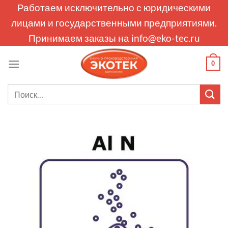
Skip
Работаем исключительно с юридическими
to
лицами и государственными предприятиями.
content
Принимаем заказы на
info@eko-tec.ru
0
Искать: