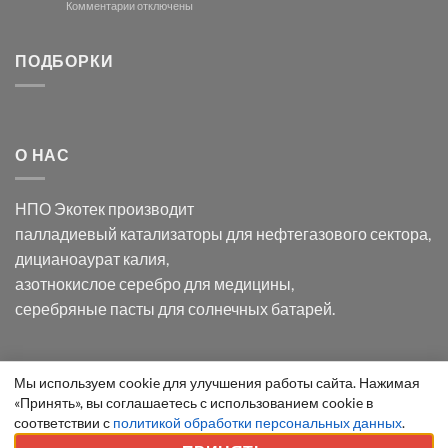
и
модификации
к
Комментарии
отключены
хлорида
Ацетата
записи
серебра:
Церия
Синтез
последствия
(III)-
золотых
ПОДБОРКИ
для
CeO₂
нанопроводов
нанонауки
для
с
разложения
использованием
нескольких
полупогружённых
органических
нанопористых
О НАС
загрязнителей
шаблонов
из
анодного
НПО Экотек производит
оксида
алюминия
палладиевый катализаторы
для нефтегазового сектора,
в
дицианоаурат калия
,
электролите
калий
азотнокислое серебро
для медицины,
дицианоаурат–
серебряные пасты
для солнечных батарей.
гексацианоферрата
Уведомление
Мы используем cookie для улучшения работы сайта. Нажимая
ООО "Экотек" 2026 ©
Внимание
! Все указанные сведения
«Принять», вы соглашаетесь с использованием cookie в
о
приведены как справочная информация и не являются
соответствии с
политикой обработки персональных данных
.
cookie
публичной офертой, определяемой положениями статьи 437