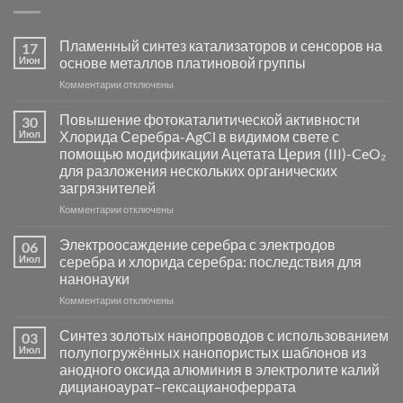
Пламенный синтез катализаторов и сенсоров на
17
Июн
основе металлов платиновой группы
к
Комментарии
отключены
записи
Пламенный
Повышение фотокаталитической активности
30
синтез
Июл
Хлорида Серебра-AgCl в видимом свете с
катализаторов
помощью модификации Ацетата Церия (III)-CeO₂
и
для разложения нескольких органических
сенсоров
загрязнителей
на
основе
к
Комментарии
отключены
металлов
записи
платиновой
Повышение
Электроосаждение серебра с электродов
06
группы
фотокаталитической
Июл
серебра и хлорида серебра: последствия для
активности
нанонауки
Хлорида
к
Комментарии
Серебра-
отключены
записи
AgCl
Электроосаждение
в
Синтез золотых нанопроводов с использованием
03
серебра
видимом
Июл
полупогружённых нанопористых шаблонов из
с
свете
анодного оксида алюминия в электролите калий
электродов
с
дицианоаурат–гексацианоферрата
серебра
помощью