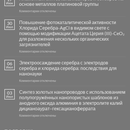
Июн
основе металлов платиновой группы
к
Комментарии
отключены
записи
Пламенный
Повышение фотокаталитической активности
30
синтез
Июл
Хлорида Серебра-AgCl в видимом свете с
катализаторов
помощью модификации Ацетата Церия (III)-CeO₂
и
для разложения нескольких органических
сенсоров
загрязнителей
на
основе
к
Комментарии
отключены
металлов
записи
платиновой
Повышение
Электроосаждение серебра с электродов
06
группы
фотокаталитической
Июл
серебра и хлорида серебра: последствия для
активности
нанонауки
Хлорида
к
Комментарии
Серебра-
отключены
записи
AgCl
Электроосаждение
в
Синтез золотых нанопроводов с использованием
03
серебра
видимом
Июл
полупогружённых нанопористых шаблонов из
с
свете
анодного оксида алюминия в электролите калий
электродов
с
дицианоаурат–гексацианоферрата
серебра
помощью
и
модификации
к
Комментарии
отключены
хлорида
Ацетата
записи
серебра:
Церия
Синтез
последствия
(III)-
золотых