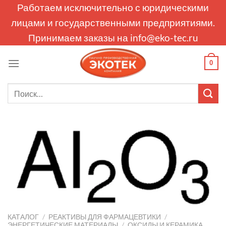
Skip
Работаем исключительно с юридическими
to
лицами и государственными предприятиями.
content
Принимаем заказы на
info@eko-tec.ru
0
Искать:
КАТАЛОГ
/
РЕАКТИВЫ ДЛЯ ФАРМАЦЕВТИКИ
/
ЭНЕРГЕТИЧЕСКИЕ МАТЕРИАЛЫ
/
ОКСИДЫ И КЕРАМИКА