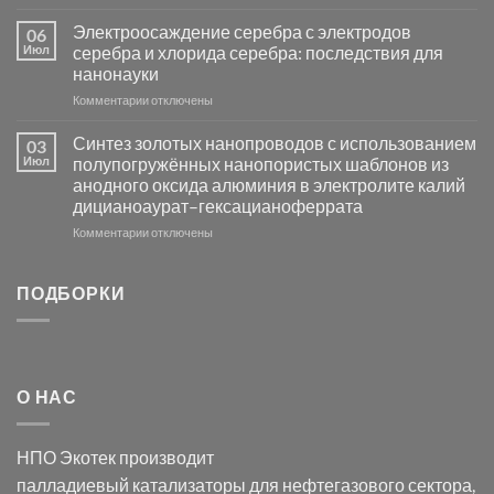
металлов
записи
платиновой
Повышение
Электроосаждение серебра с электродов
06
группы
фотокаталитической
Июл
серебра и хлорида серебра: последствия для
активности
нанонауки
Хлорида
к
Комментарии
Серебра-
отключены
записи
AgCl
Электроосаждение
в
Синтез золотых нанопроводов с использованием
03
серебра
видимом
Июл
полупогружённых нанопористых шаблонов из
с
свете
анодного оксида алюминия в электролите калий
электродов
с
дицианоаурат–гексацианоферрата
серебра
помощью
и
модификации
к
Комментарии
отключены
хлорида
Ацетата
записи
серебра:
Церия
Синтез
последствия
(III)-
золотых
ПОДБОРКИ
для
CeO₂
нанопроводов
нанонауки
для
с
разложения
использованием
нескольких
полупогружённых
органических
нанопористых
О НАС
загрязнителей
шаблонов
из
анодного
НПО Экотек производит
оксида
алюминия
палладиевый катализаторы
для нефтегазового сектора,
в