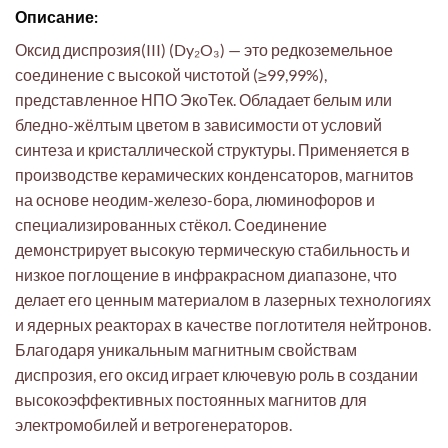
Описание:
Оксид диспрозия(III) (Dy₂O₃) — это редкоземельное
соединение с высокой чистотой (≥99,99%),
представленное НПО ЭкоТек. Обладает белым или
бледно-жёлтым цветом в зависимости от условий
синтеза и кристаллической структуры. Применяется в
производстве керамических конденсаторов, магнитов
на основе неодим-железо-бора, люминофоров и
специализированных стёкол. Соединение
демонстрирует высокую термическую стабильность и
низкое поглощение в инфракрасном диапазоне, что
делает его ценным материалом в лазерных технологиях
и ядерных реакторах в качестве поглотителя нейтронов.
Благодаря уникальным магнитным свойствам
диспрозия, его оксид играет ключевую роль в создании
высокоэффективных постоянных магнитов для
электромобилей и ветрогенераторов.