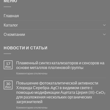
МЕНЮ
Главная
Каталог
О компании
НОВОСТИ И СТАТЬИ
Пламенный синтез катализаторов и сенсоров на
17
Июн
основе металлов платиновой группы
к
Комментарии
отключены
записи
Пламенный
Повышение фотокаталитической активности
30
синтез
Июл
Хлорида Серебра-AgCl в видимом свете с
катализаторов
помощью модификации Ацетата Церия (III)-CeO₂
и
для разложения нескольких органических
сенсоров
загрязнителей
на
основе
к
Комментарии
отключены