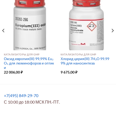
КАТАЛИЗАТОРЫ ДЛЯ GMP
КАТАЛИЗАТОРЫ ДЛЯ GMP
Оксид европия(III) 99,99% Eu₂
Хлорид церия(III) 7H₂O 99.99
O₃ для люминофоров и оптик
9% для наносинтеза
и
22 006,00
₽
9 675,00
₽
+7(495) 849-29-70
С 10:00 до 18:00 МСК ПН.-ПТ.