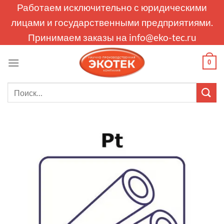
Skip
Работаем исключительно с юридическими
to
лицами и государственными предприятиями.
content
Принимаем заказы на
info@eko-tec.ru
0
Искать: