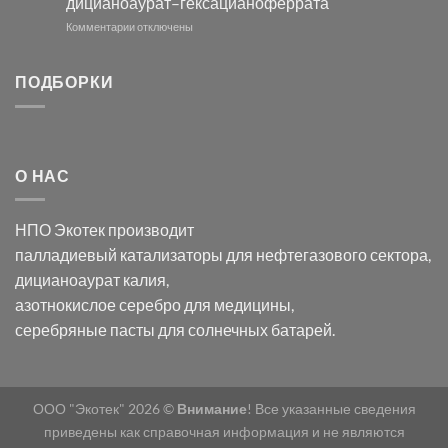
дицианоаурат–гексацианоферрата
серебра
помощью
и
модификации
к
Комментарии
отключены
хлорида
Ацетата
записи
серебра:
Церия
Синтез
последствия
(III)-
золотых
ПОДБОРКИ
для
CeO₂
нанопроводов
нанонауки
для
с
разложения
использованием
нескольких
полупогружённых
органических
нанопористых
О НАС
загрязнителей
шаблонов
из
анодного
НПО Экотек производит
оксида
алюминия
палладиевый катализаторы
для нефтегазового сектора,
в
дицианоаурат калия
,
электролите
калий
азотнокислое серебро
для медицины,
дицианоаурат–
серебряные пасты
для солнечных батарей.
гексацианоферрата
ООО "Экотек" 2026 ©
Внимание
! Все указанные сведения
приведены как справочная информация и не являются