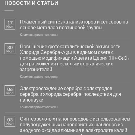
НОВОСТИ И СТАТЬИ
Пламенный синтез катализаторов и сенсоров на
17
Июн
основе металлов платиновой группы
к
Комментарии
отключены
записи
Пламенный
Повышение фотокаталитической активности
30
синтез
Июл
Хлорида Серебра-AgCl в видимом свете с
катализаторов
помощью модификации Ацетата Церия (III)-CeO₂
и
для разложения нескольких органических
сенсоров
загрязнителей
на
основе
к
Комментарии
отключены
металлов
записи
платиновой
Повышение
Электроосаждение серебра с электродов
06
группы
фотокаталитической
Июл
серебра и хлорида серебра: последствия для
активности
нанонауки
Хлорида
к
Комментарии
Серебра-
отключены
записи
AgCl
Электроосаждение
в
Синтез золотых нанопроводов с использованием
03
серебра
видимом
Июл
полупогружённых нанопористых шаблонов из
с
свете
анодного оксида алюминия в электролите калий
электродов
с