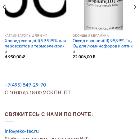
КАТАЛИЗАТОРЫ ДЛЯ GMP
ОКСИДЫ И КЕРАМИКА
Хлорид свинца(II) 99.999% для
Оксид европия(III) 99,99% Eu₂
перовскитов и термоэлектрик
O₃ для люминофоров и оптик
и
и
4 950,00
₽
22 006,00
₽
+7(495) 849-29-70
С 10:00 до 18:00 МСК ПН.-ПТ.
СВЯЖИТЕСЬ С НАМИ ПО ПОЧТЕ:
info@eko-tec.ru
(Работаем только с юр. лицами и ИП)