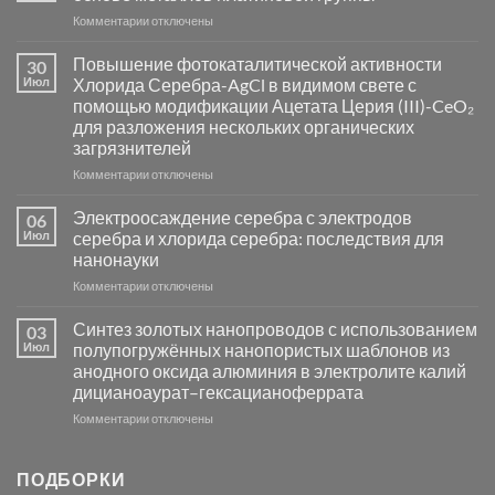
к
Комментарии
отключены
записи
Пламенный
Повышение фотокаталитической активности
30
синтез
Июл
Хлорида Серебра-AgCl в видимом свете с
катализаторов
помощью модификации Ацетата Церия (III)-CeO₂
и
для разложения нескольких органических
сенсоров
загрязнителей
на
основе
к
Комментарии
отключены
металлов
записи
платиновой
Повышение
Электроосаждение серебра с электродов
06
группы
фотокаталитической
Июл
серебра и хлорида серебра: последствия для
активности
нанонауки
Хлорида
к
Комментарии
Серебра-
отключены
записи
AgCl
Электроосаждение
в
Синтез золотых нанопроводов с использованием
03
серебра
видимом
Июл
полупогружённых нанопористых шаблонов из
с
свете
анодного оксида алюминия в электролите калий
электродов
с
дицианоаурат–гексацианоферрата
серебра
помощью
и
модификации
к
Комментарии
отключены
хлорида
Ацетата
записи
серебра:
Церия
Синтез
последствия
(III)-
золотых
ПОДБОРКИ
для
CeO₂
нанопроводов