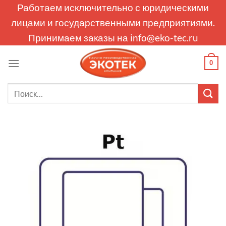
Skip
Работаем исключительно с юридическими
to
лицами и государственными предприятиями.
content
Принимаем заказы на
info@eko-tec.ru
0
Искать: