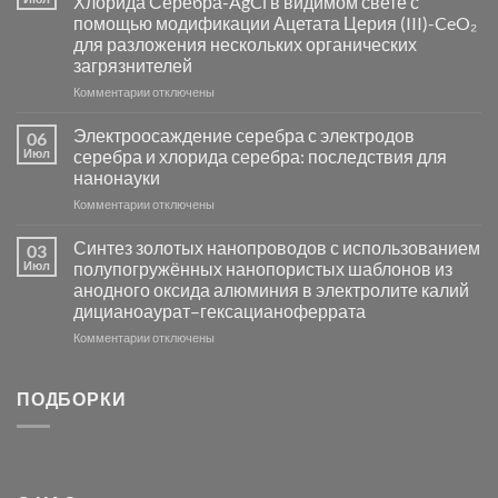
Хлорида Серебра-AgCl в видимом свете с
катализаторов
помощью модификации Ацетата Церия (III)-CeO₂
и
для разложения нескольких органических
сенсоров
загрязнителей
на
основе
к
Комментарии
отключены
металлов
записи
платиновой
Повышение
Электроосаждение серебра с электродов
06
группы
фотокаталитической
Июл
серебра и хлорида серебра: последствия для
активности
нанонауки
Хлорида
к
Комментарии
Серебра-
отключены
записи
AgCl
Электроосаждение
в
Синтез золотых нанопроводов с использованием
03
серебра
видимом
Июл
полупогружённых нанопористых шаблонов из
с
свете
анодного оксида алюминия в электролите калий
электродов
с
дицианоаурат–гексацианоферрата
серебра
помощью
и
модификации
к
Комментарии
отключены
хлорида
Ацетата
записи
серебра:
Церия
Синтез
последствия
(III)-
золотых
ПОДБОРКИ
для
CeO₂
нанопроводов
нанонауки
для
с
разложения
использованием
нескольких
полупогружённых
органических
нанопористых