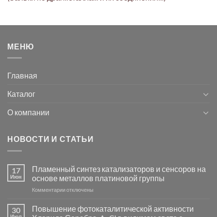
МЕНЮ
Главная
Каталог
О компании
НОВОСТИ И СТАТЬИ
Пламенный синтез катализаторов и сенсоров на
17
Июн
основе металлов платиновой группы
к
Комментарии
отключены
записи
Пламенный
Повышение фотокаталитической активности
30
синтез
Июл