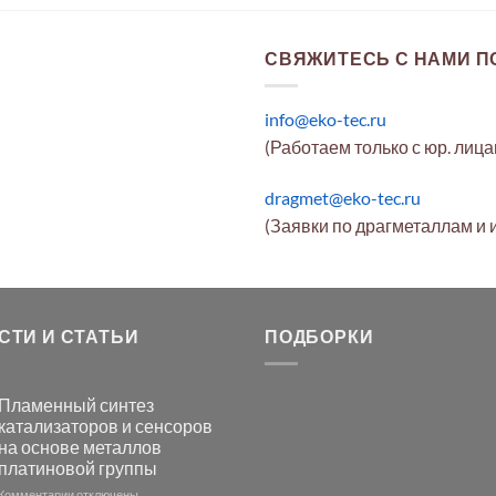
СВЯЖИТЕСЬ С НАМИ ПО
info@eko-tec.ru
(Работаем только с юр. лиц
dragmet@eko-tec.ru
(Заявки по драгметаллам и 
СТИ И СТАТЬИ
ПОДБОРКИ
Пламенный синтез
катализаторов и сенсоров
на основе металлов
платиновой группы
к
Комментарии
отключены