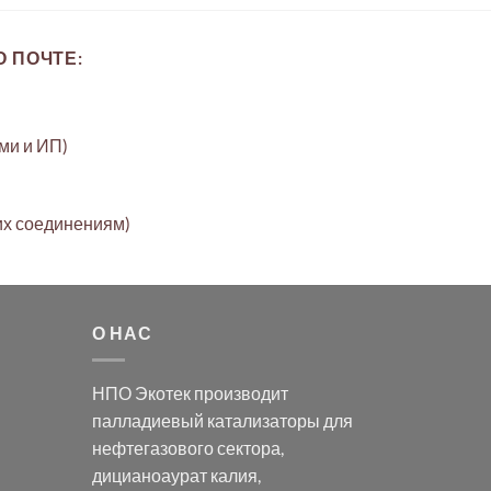
 ПОЧТЕ:
ами и ИП)
их соединениям)
О НАС
НПО Экотек производит
палладиевый катализаторы
для
нефтегазового сектора,
дицианоаурат калия
,