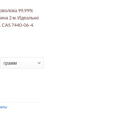
оволока 99,99%
лина 2 м. Идеально
. CAS 7440-06-4.
я проволока отожжённая 99,99% 0,25мм 2м (термопары, электр
иалы