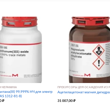
И КЕРАМИКА
нтана(III) 99,999% HЧ для электр
Ацетилацетонат магния дигидра
AS 1312-81-8)
00
₽
31 007,00
₽