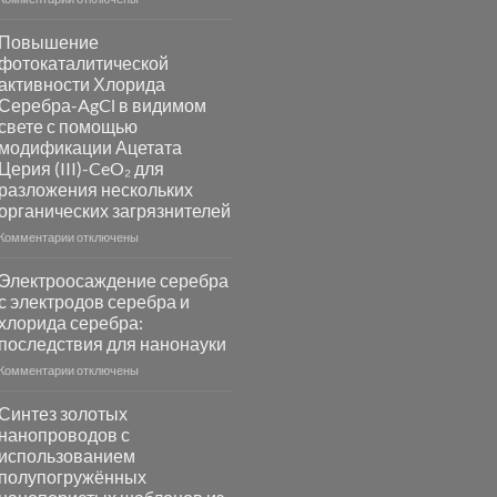
записи
Пламенный
Повышение
синтез
фотокаталитической
катализаторов
активности Хлорида
и
Серебра-AgCl в видимом
сенсоров
свете с помощью
на
модификации Ацетата
основе
Церия (III)-CeO₂ для
металлов
разложения нескольких
платиновой
группы
органических загрязнителей
к
Комментарии
отключены
записи
Повышение
Электроосаждение серебра
фотокаталитической
с электродов серебра и
активности
хлорида серебра:
Хлорида
последствия для нанонауки
Серебра-
AgCl
к
Комментарии
отключены
в
записи
видимом
Электроосаждение
Синтез золотых
свете
серебра
нанопроводов с
с
с
использованием
помощью
электродов
полупогружённых
модификации
серебра