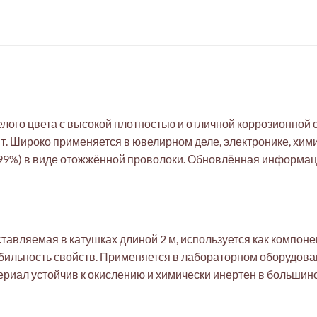
ого цвета с высокой плотностью и отличной коррозионной с
лит. Широко применяется в ювелирном деле, электронике, х
,99%) в виде отожжённой проволоки. Обновлённая информа
тавляемая в катушках длиной 2 м, используется как компон
абильность свойств. Применяется в лабораторном оборудова
риал устойчив к окислению и химически инертен в большинс