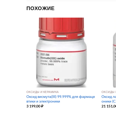
ПОХОЖИЕ
МЕМБРАНЫ И МАТЕРИАЛЫ ДЛЯ ТОПЛИВНЫХ ЭЛЕМЕНТОВ
ОКСИДЫ И КЕРАМИКА
ОКСИДЫ 
Оксид висмута(III) 99.999% для фармаце
Оксид ла
ексан
втики и электроники
оники (C
3 199,00
₽
21 151,