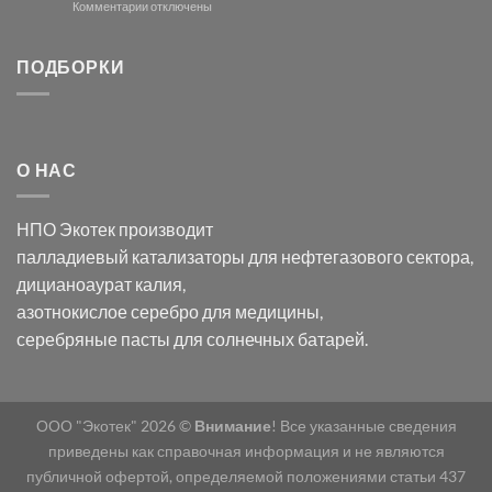
и
модификации
к
Комментарии
отключены
хлорида
Ацетата
записи
серебра:
Церия
Синтез
последствия
(III)-
золотых
ПОДБОРКИ
для
CeO₂
нанопроводов
нанонауки
для
с
разложения
использованием
нескольких
полупогружённых
органических
нанопористых
О НАС
загрязнителей
шаблонов
из
анодного
НПО Экотек производит
оксида
алюминия
палладиевый катализаторы
для нефтегазового сектора,
в
дицианоаурат калия
,
электролите
калий
азотнокислое серебро
для медицины,
дицианоаурат–
серебряные пасты
для солнечных батарей.
гексацианоферрата
ООО "Экотек" 2026 ©
Внимание
! Все указанные сведения
приведены как справочная информация и не являются
публичной офертой, определяемой положениями статьи 437