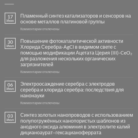
Пламенный синтез катализаторов и сенсоров на
17
Июн
основе металлов платиновой группы
к
Комментарии
отключены
записи
Пламенный
Повышение фотокаталитической активности
30
синтез
Июл
Хлорида Серебра-AgCl в видимом свете с
катализаторов
помощью модификации Ацетата Церия (III)-CeO₂
и
для разложения нескольких органических
сенсоров
загрязнителей
на
основе
к
Комментарии
отключены
металлов
записи
платиновой
Повышение
Электроосаждение серебра с электродов
06
группы
фотокаталитической
Июл
серебра и хлорида серебра: последствия для
активности
нанонауки
Хлорида
к
Комментарии
Серебра-
отключены
записи
AgCl
Электроосаждение
в
Синтез золотых нанопроводов с использованием
03
серебра
видимом
Июл
полупогружённых нанопористых шаблонов из
с
свете
анодного оксида алюминия в электролите калий
электродов
с
дицианоаурат–гексацианоферрата
серебра
помощью