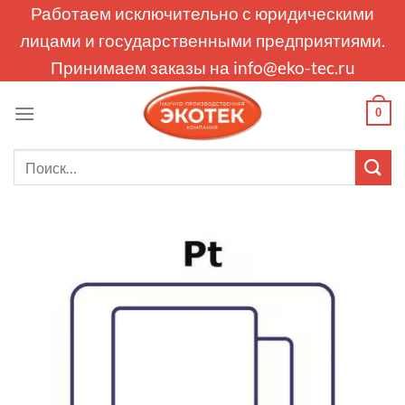
Skip
Работаем исключительно с юридическими
to
лицами и государственными предприятиями.
content
Принимаем заказы на
info@eko-tec.ru
0
Искать: