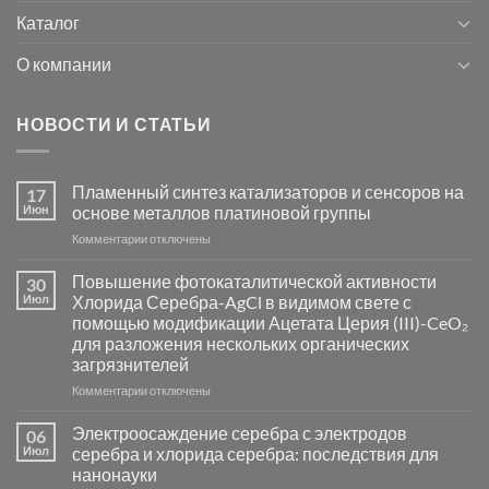
Каталог
О компании
НОВОСТИ И СТАТЬИ
Пламенный синтез катализаторов и сенсоров на
17
Июн
основе металлов платиновой группы
к
Комментарии
отключены
записи
Пламенный
Повышение фотокаталитической активности
30
синтез
Июл
Хлорида Серебра-AgCl в видимом свете с
катализаторов
помощью модификации Ацетата Церия (III)-CeO₂
и
для разложения нескольких органических
сенсоров
загрязнителей
на
основе
к
Комментарии
отключены
металлов
записи
платиновой
Повышение
Электроосаждение серебра с электродов
06
группы
фотокаталитической
Июл
серебра и хлорида серебра: последствия для
активности
нанонауки
Хлорида