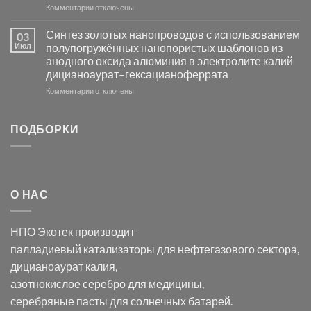
к
Комментарии
Серебра-
отключены
записи
AgCl
Электроосаждение
в
Синтез золотых нанопроводов с использованием
03
серебра
видимом
Июл
полупогружённых нанопористых шаблонов из
с
свете
анодного оксида алюминия в электролите калий
электродов
с
дицианоаурат–гексацианоферрата
серебра
помощью
и
модификации
к
Комментарии
отключены
хлорида
Ацетата
записи
серебра:
Церия
Синтез
последствия
(III)-
золотых
ПОДБОРКИ
для
CeO₂
нанопроводов
нанонауки
для
с
разложения
использованием
нескольких
полупогружённых
органических
нанопористых
О НАС
загрязнителей
шаблонов
из
анодного
НПО Экотек производит
оксида
алюминия
палладиевый катализаторы
для нефтегазового сектора,
в
дицианоаурат калия
,
электролите
калий
азотнокислое серебро
для медицины,
дицианоаурат–
серебряные пасты
для солнечных батарей.
гексацианоферрата