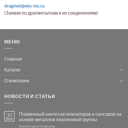
dragmet@eko-tec.ru
(Заявки по драгметаллам и их соединениям)
МЕНЮ
Главная
Каталог
О компании
НОВОСТИ И СТАТЬИ
Пламенный синтез катализаторов и сенсоров на
17
Июн
основе металлов платиновой группы
к
Комментарии
отключены