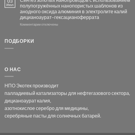
03
серебра
видимом
Июл
полупогружённых нанопористых шаблонов из
с
свете
анодного оксида алюминия в электролите калий
электродов
с
дицианоаурат–гексацианоферрата
серебра
помощью
и
модификации
к
Комментарии
отключены
хлорида
Ацетата
записи
серебра:
Церия
Синтез
последствия
(III)-
золотых
ПОДБОРКИ
для
CeO₂
нанопроводов
нанонауки
для
с
разложения
использованием
нескольких
полупогружённых
органических
нанопористых
О НАС
загрязнителей
шаблонов
из
анодного
НПО Экотек производит
оксида
алюминия
палладиевый катализаторы
для нефтегазового сектора,
в
дицианоаурат калия
,
электролите
калий
азотнокислое серебро
для медицины,
дицианоаурат–
серебряные пасты
для солнечных батарей.
гексацианоферрата