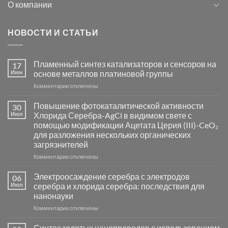
О компании
НОВОСТИ И СТАТЬИ
Пламенный синтез катализаторов и сенсоров на
17
Июн
основе металлов платиновой группы
к
Комментарии
отключены
записи
Пламенный
Повышение фотокаталитической активности
30
синтез
Июл
Хлорида Серебра-AgCl в видимом свете с
катализаторов
помощью модификации Ацетата Церия (III)-CeO₂
и
для разложения нескольких органических
сенсоров
загрязнителей
на
основе
к
Комментарии
отключены
металлов
записи
платиновой
Повышение
Электроосаждение серебра с электродов
06
группы
фотокаталитической
Июл
серебра и хлорида серебра: последствия для
активности
нанонауки
Хлорида
к
Комментарии
Серебра-
отключены
записи
AgCl
Электроосаждение
в
Синтез золотых нанопроводов с использованием