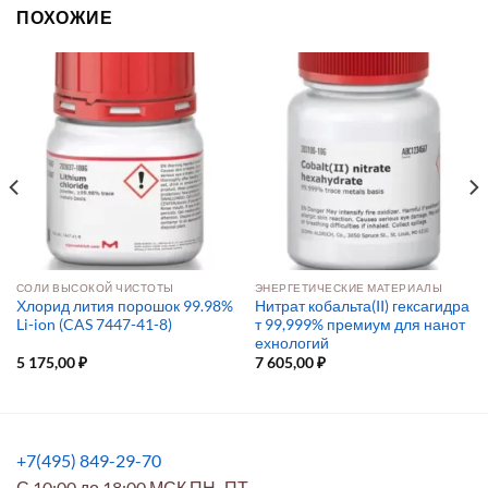
ПОХОЖИЕ
СОЛИ ВЫСОКОЙ ЧИСТОТЫ
ЭНЕРГЕТИЧЕСКИЕ МАТЕРИАЛЫ
Хлорид лития порошок 99.98%
Нитрат кобальта(II) гексагидра
Li-ion (CAS 7447-41-8)
т 99,999% премиум для нанот
ехнологий
5 175,00
₽
7 605,00
₽
+7(495) 849-29-70
С 10:00 до 18:00 МСК ПН.-ПТ.