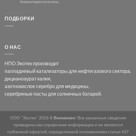
и
модификации
к
Комментарии
отключены
хлорида
Ацетата
записи
серебра:
Церия
Синтез
последствия
(III)-
золотых
ПОДБОРКИ
для
CeO₂
нанопроводов
нанонауки
для
с
разложения
использованием
нескольких
полупогружённых
органических
нанопористых
О НАС
загрязнителей
шаблонов
из
анодного
НПО Экотек производит
оксида
алюминия
палладиевый катализаторы
для нефтегазового сектора,
в
дицианоаурат калия
,
электролите
калий
азотнокислое серебро
для медицины,
дицианоаурат–
серебряные пасты
для солнечных батарей.
гексацианоферрата
ООО "Экотек" 2026 ©
Внимание
! Все указанные сведения
приведены как справочная информация и не являются
публичной офертой, определяемой положениями статьи 437