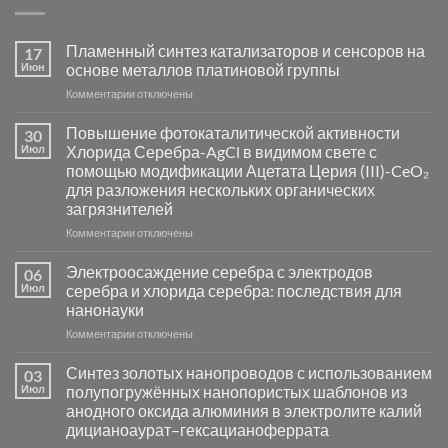
Пламенный синтез катализаторов и сенсоров на
17
Июн
основе металлов платиновой группы
к
Комментарии
отключены
записи
Пламенный
Повышение фотокаталитической активности
30
синтез
Июл
Хлорида Серебра-AgCl в видимом свете с
катализаторов
помощью модификации Ацетата Церия (III)-CeO₂
и
для разложения нескольких органических
сенсоров
загрязнителей
на
основе
к
Комментарии
отключены
металлов
записи
платиновой
Повышение
Электроосаждение серебра с электродов
06
группы
фотокаталитической
Июл
серебра и хлорида серебра: последствия для
активности
нанонауки
Хлорида
к
Комментарии
Серебра-
отключены
записи
AgCl
Электроосаждение
в
Синтез золотых нанопроводов с использованием
03
серебра
видимом
Июл
полупогружённых нанопористых шаблонов из
с
свете
анодного оксида алюминия в электролите калий
электродов
с
дицианоаурат–гексацианоферрата
серебра
помощью