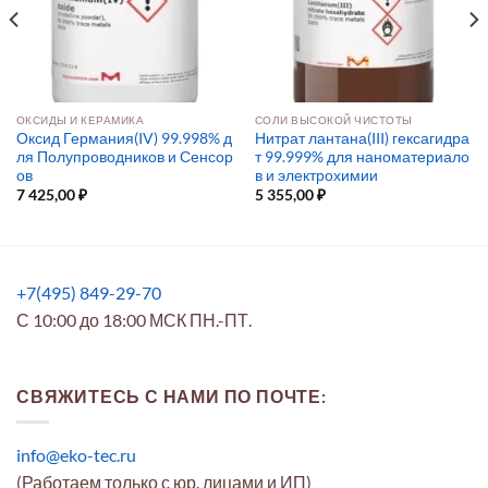
ОКСИДЫ И КЕРАМИКА
СОЛИ ВЫСОКОЙ ЧИСТОТЫ
Оксид Германия(IV) 99.998% д
Нитрат лантана(III) гексагидра
ля Полупроводников и Сенсор
т 99.999% для наноматериало
ов
в и электрохимии
7 425,00
₽
5 355,00
₽
+7(495) 849-29-70
С 10:00 до 18:00 МСК ПН.-ПТ.
СВЯЖИТЕСЬ С НАМИ ПО ПОЧТЕ:
info@eko-tec.ru
(Работаем только с юр. лицами и ИП)