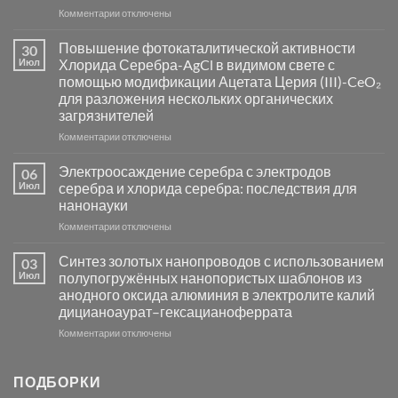
к
Комментарии
отключены
записи
Пламенный
Повышение фотокаталитической активности
30
синтез
Июл
Хлорида Серебра-AgCl в видимом свете с
катализаторов
помощью модификации Ацетата Церия (III)-CeO₂
и
для разложения нескольких органических
сенсоров
загрязнителей
на
основе
к
Комментарии
отключены
металлов
записи
платиновой
Повышение
Электроосаждение серебра с электродов
06
группы
фотокаталитической
Июл
серебра и хлорида серебра: последствия для
активности
нанонауки
Хлорида
к
Комментарии
Серебра-
отключены
записи
AgCl
Электроосаждение
в
Синтез золотых нанопроводов с использованием
03
серебра
видимом
Июл
полупогружённых нанопористых шаблонов из
с
свете
анодного оксида алюминия в электролите калий
электродов
с
дицианоаурат–гексацианоферрата
серебра
помощью
и
модификации
к
Комментарии
отключены
хлорида
Ацетата
записи
серебра:
Церия
Синтез
последствия
(III)-
золотых
ПОДБОРКИ
для
CeO₂
нанопроводов