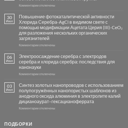
к
Комментарии
отключены
записи
Пламенный
Повышение фотокаталитической активности
30
синтез
Июл
Хлорида Серебра-AgCl в видимом свете с
катализаторов
помощью модификации Ацетата Церия (III)-CeO₂
и
для разложения нескольких органических
сенсоров
загрязнителей
на
основе
к
Комментарии
отключены
металлов
записи
платиновой
Повышение
Электроосаждение серебра с электродов
06
группы
фотокаталитической
Июл
серебра и хлорида серебра: последствия для
активности
нанонауки
Хлорида
к
Комментарии
Серебра-
отключены
записи
AgCl
Электроосаждение
в
Синтез золотых нанопроводов с использованием
03
серебра
видимом
Июл
полупогружённых нанопористых шаблонов из
с
свете
анодного оксида алюминия в электролите калий
электродов
с
дицианоаурат–гексацианоферрата
серебра
помощью
и
модификации
к
Комментарии
отключены
хлорида
Ацетата
записи
серебра:
Церия
Синтез
последствия
(III)-
золотых
ПОДБОРКИ
для
CeO₂
нанопроводов