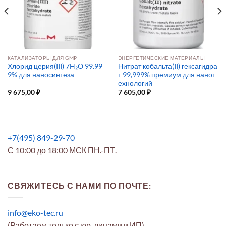
КАТАЛИЗАТОРЫ ДЛЯ GMP
ЭНЕРГЕТИЧЕСКИЕ МАТЕРИАЛЫ
Хлорид церия(III) 7H₂O 99.99
Нитрат кобальта(II) гексагидра
9% для наносинтеза
т 99,999% премиум для нанот
ехнологий
9 675,00
₽
7 605,00
₽
+7(495) 849-29-70
С 10:00 до 18:00 МСК ПН.-ПТ.
СВЯЖИТЕСЬ С НАМИ ПО ПОЧТЕ:
info@eko-tec.ru
(Работаем только с юр. лицами и ИП)