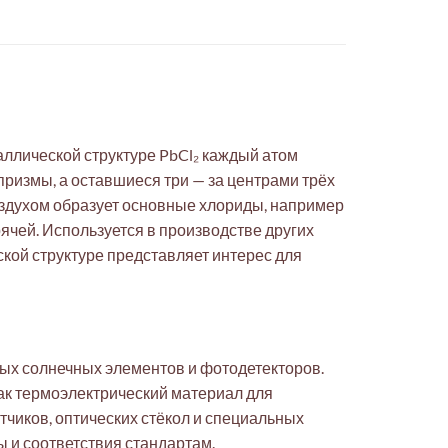
таллической структуре PbCl₂ каждый атом
ризмы, а оставшиеся три — за центрами трёх
оздухом образует основные хлориды, например
рячей. Используется в производстве других
ской структуре представляет интерес для
ных солнечных элементов и фотодетекторов.
ак термоэлектрический материал для
тчиков, оптических стёкол и специальных
ы и соответствия стандартам.