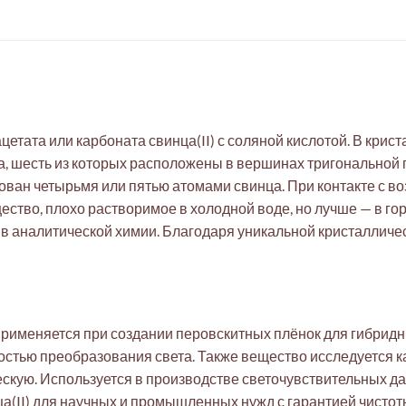
ацетата или карбоната свинца(II) с соляной кислотой. В крис
, шесть из которых расположены в вершинах тригональной п
ован четырьмя или пятью атомами свинца. При контакте с в
ество, плохо растворимое в холодной воде, но лучше — в го
и в аналитической химии. Благодаря уникальной кристалличе
 применяется при создании перовскитных плёнок для гибрид
тью преобразования света. Также вещество исследуется к
скую. Используется в производстве светочувствительных да
а(II) для научных и промышленных нужд с гарантией чистот