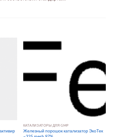
КАТАЛИЗАТОРЫ ДЛЯ GMP
активир
Железный порошок катализатор ЭкоТек
−325 mesh 97%