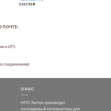
3 557,93
₽
 ПОЧТЕ:
ами и ИП)
их соединениям)
О НАС
НПО Экотек производит
палладиевый катализаторы
для