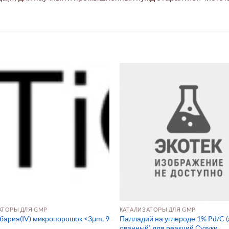
АТОРЫ ДЛЯ GMP
КАТАЛИЗАТОРЫ ДЛЯ GMP
 бария(IV) микропорошок <3μm, 9
Палладий на углероде 1% Pd/C (
ованный) для реакций Сузуки