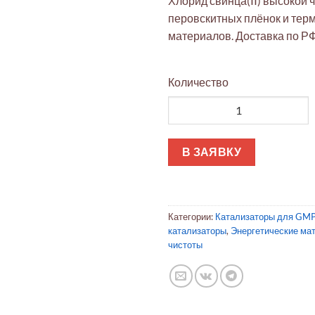
Хлорид свинца(II) высокой 
перовскитных плёнок и тер
материалов. Доставка по РФ
Количество
Количество товара Хлорид св
В ЗАЯВКУ
Категории:
Катализаторы для GMP
катализаторы
,
Энергетические ма
чистоты