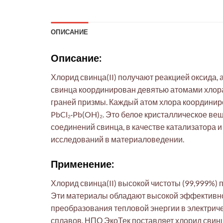
ОПИСАНИЕ
Описание:
Хлорид свинца(II) получают реакцией оксида, 
свинца координирован девятью атомами хлора
граней призмы. Каждый атом хлора координир
PbCl₂·Pb(OH)₂. Это белое кристаллическое вещ
соединений свинца, в качестве катализатора 
исследований в материаловедении.
Применение:
Хлорид свинца(II) высокой чистоты (99,999%)
Эти материалы обладают высокой эффективнос
преобразования тепловой энергии в электриче
сплавов. НПО ЭкоТек поставляет хлорид свинц