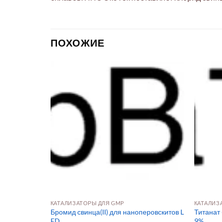
ПОХОЖИЕ
КАТАЛИЗАТОРЫ ДЛЯ GMP
КАТАЛИЗ
Бромид свинца(II) для наноперовскитов L
Титанат
ED
9%