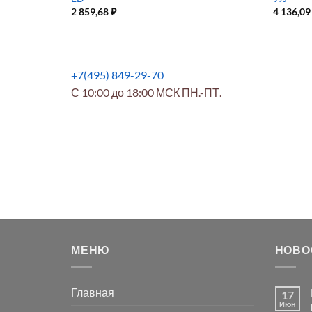
2 859,68
₽
4 136,0
+7(495) 849-29-70
С 10:00 до 18:00 МСК ПН.-ПТ.
МЕНЮ
НОВО
Главная
17
Июн