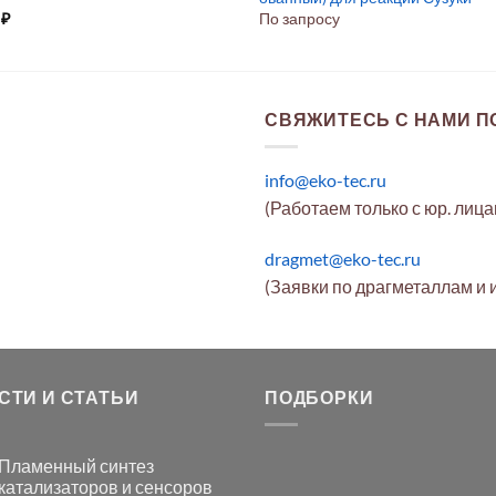
9
₽
По запросу
СВЯЖИТЕСЬ С НАМИ ПО
info@eko-tec.ru
(Работаем только с юр. лиц
dragmet@eko-tec.ru
(Заявки по драгметаллам и 
СТИ И СТАТЬИ
ПОДБОРКИ
Пламенный синтез
катализаторов и сенсоров