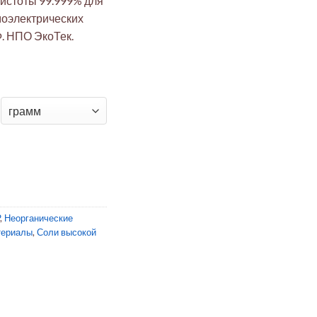
чистоты 99.999% для
моэлектрических
. НПО ЭкоТек.
инца(II) 99.999% для перовскитов и термоэлектрики
,
Неорганические
териалы
,
Соли высокой