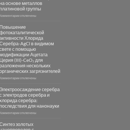
на основе металлов
платиновой группы
к
Комментарии
отключены
записи
Пламенный
Повышение
синтез
фотокаталитической
катализаторов
активности Хлорида
и
Серебра-AgCl в видимом
сенсоров
свете с помощью
на
модификации Ацетата
основе
Церия (III)-CeO₂ для
металлов
разложения нескольких
платиновой
группы
органических загрязнителей
к
Комментарии
отключены
записи
Повышение
Электроосаждение серебра
фотокаталитической
с электродов серебра и
активности
хлорида серебра:
Хлорида
последствия для нанонауки
Серебра-
AgCl
к
Комментарии
отключены
в
записи
видимом
Электроосаждение
Синтез золотых
свете
серебра
нанопроводов с