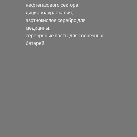
нефтегазового сектора,
дицианоаурат калия
,
азотнокислое серебро
для
медицины,
серебряные пасты
для солнечных
батарей.