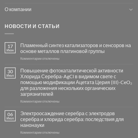
О компании
НОВОСТИ И СТАТЬИ
Пламенный синтез катализаторов и сенсоров на
17
Июн
основе металлов платиновой группы
к
Комментарии
отключены
записи
Пламенный
Повышение фотокаталитической активности
30
синтез
Июл
Хлорида Серебра-AgCl в видимом свете с
катализаторов
помощью модификации Ацетата Церия (III)-CeO₂
и
для разложения нескольких органических
сенсоров
загрязнителей
на
основе
к
Комментарии
отключены
металлов
записи
платиновой
Повышение
Электроосаждение серебра с электродов
06
группы
фотокаталитической
Июл
серебра и хлорида серебра: последствия для
активности
нанонауки
Хлорида
к
Комментарии
Серебра-
отключены
записи
AgCl