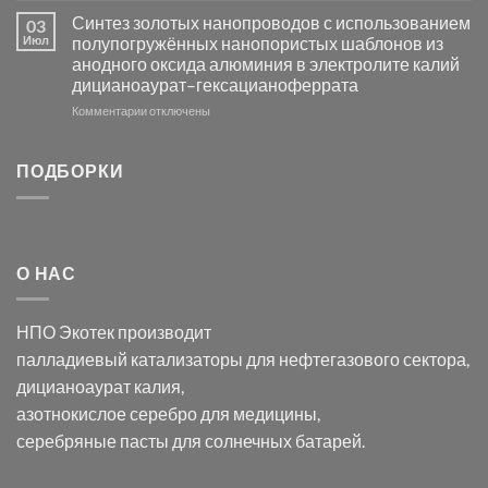
Электроосаждение
в
Синтез золотых нанопроводов с использованием
03
серебра
видимом
Июл
полупогружённых нанопористых шаблонов из
с
свете
анодного оксида алюминия в электролите калий
электродов
с
дицианоаурат–гексацианоферрата
серебра
помощью
и
модификации
к
Комментарии
отключены
хлорида
Ацетата
записи
серебра:
Церия
Синтез
последствия
(III)-
золотых
ПОДБОРКИ
для
CeO₂
нанопроводов
нанонауки
для
с
разложения
использованием
нескольких
полупогружённых
органических
нанопористых
О НАС
загрязнителей
шаблонов
из
анодного
НПО Экотек производит
оксида
алюминия
палладиевый катализаторы
для нефтегазового сектора,
в
дицианоаурат калия
,
электролите
калий
азотнокислое серебро
для медицины,
дицианоаурат–
серебряные пасты
для солнечных батарей.
гексацианоферрата