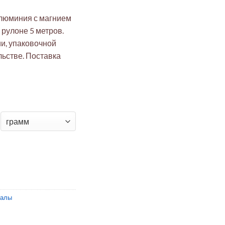
алюминия с магнием
рулоне 5 метров.
и, упаковочной
ьстве. Поставка
g3 0.25мм катаная рулон 5м (авиация, упаковка, стройка)
иалы