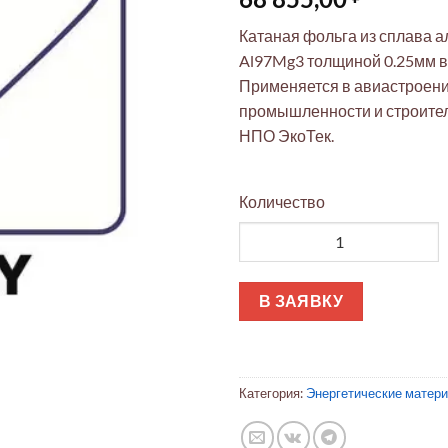
Катаная фольга из сплава 
Al97Mg3 толщиной 0.25мм в 
Применяется в авиастроени
промышленности и строител
НПО ЭкоТек.
Количество
Количество товара Фольга AlM
В ЗАЯВКУ
Категория:
Энергетические матер