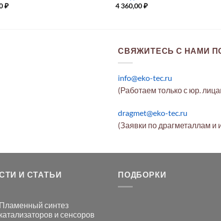
00
₽
4 360,00
₽
СВЯЖИТЕСЬ С НАМИ ПО
info@eko-tec.ru
(Работаем только с юр. лиц
dragmet@eko-tec.ru
(Заявки по драгметаллам и 
СТИ И СТАТЬИ
ПОДБОРКИ
Пламенный синтез
катализаторов и сенсоров