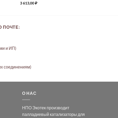
3 613,00
₽
 ПОЧТЕ:
ами и ИП)
их соединениям)
О НАС
НПО Экотек производит
палладиевый катализаторы
для