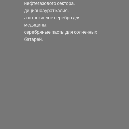
нефтегазового сектора,
дицианоаурат калия
,
азотнокислое серебро
для
медицины,
серебряные пасты
для солнечных
батарей.