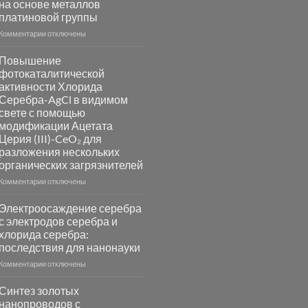
на основе металлов
платиновой группы
к
Комментарии
отключены
записи
Пламенный
Повышение
синтез
фотокаталитической
катализаторов
активности Хлорида
и
Серебра-AgCl в видимом
сенсоров
свете с помощью
на
модификации Ацетата
основе
Церия (III)-CeO₂ для
металлов
разложения нескольких
платиновой
группы
органических загрязнителей
к
Комментарии
отключены
записи
Повышение
Электроосаждение серебра
фотокаталитической
с электродов серебра и
активности
хлорида серебра:
Хлорида
последствия для нанонауки
Серебра-
AgCl
к
Комментарии
отключены
в
записи
видимом
Электроосаждение
Синтез золотых
свете
серебра
нанопроводов с