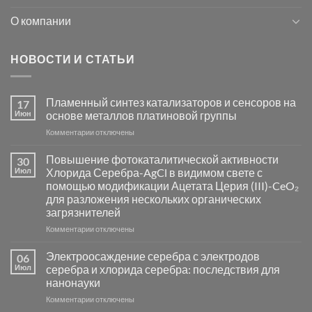
О компании
НОВОСТИ И СТАТЬИ
Пламенный синтез катализаторов и сенсоров на
17
Июн
основе металлов платиновой группы
к
Комментарии
отключены
записи
Пламенный
Повышение фотокаталитической активности
30
синтез
Июл
Хлорида Серебра-AgCl в видимом свете с
катализаторов
помощью модификации Ацетата Церия (III)-CeO₂
и
для разложения нескольких органических
сенсоров
загрязнителей
на
основе
к
Комментарии
отключены
металлов
записи
платиновой
Повышение
Электроосаждение серебра с электродов
06
группы
фотокаталитической
Июл
серебра и хлорида серебра: последствия для
активности
нанонауки
Хлорида
к
Комментарии
Серебра-
отключены
записи
AgCl