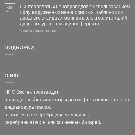
Электроосаждение
в
Синтез золотых нанопроводов с использованием
03
серебра
видимом
Июл
полупогружённых нанопористых шаблонов из
с
свете
анодного оксида алюминия в электролите калий
электродов
с
дицианоаурат–гексацианоферрата
серебра
помощью
и
модификации
к
Комментарии
отключены
хлорида
Ацетата
записи
серебра:
Церия
Синтез
последствия
(III)-
золотых
ПОДБОРКИ
для
CeO₂
нанопроводов
нанонауки
для
с
разложения
использованием
нескольких
полупогружённых
органических
нанопористых
О НАС
загрязнителей
шаблонов
из
анодного
НПО Экотек производит
оксида
алюминия
палладиевый катализаторы
для нефтегазового сектора,
в
дицианоаурат калия
,
электролите
калий
азотнокислое серебро
для медицины,
дицианоаурат–
серебряные пасты
для солнечных батарей.
гексацианоферрата