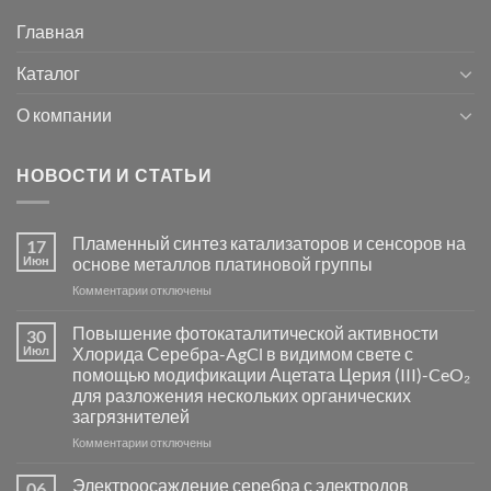
Главная
Каталог
О компании
НОВОСТИ И СТАТЬИ
Пламенный синтез катализаторов и сенсоров на
17
Июн
основе металлов платиновой группы
к
Комментарии
отключены
записи
Пламенный
Повышение фотокаталитической активности
30
синтез
Июл
Хлорида Серебра-AgCl в видимом свете с
катализаторов
помощью модификации Ацетата Церия (III)-CeO₂
и
для разложения нескольких органических
сенсоров
загрязнителей
на
основе
к
Комментарии
отключены
металлов
записи
платиновой
Повышение
Электроосаждение серебра с электродов
06