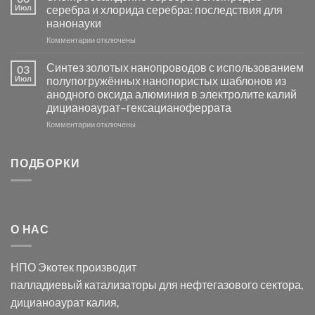
группы
фотокаталитической
Июл
серебра и хлорида серебра: последствия для
активности
нанонауки
Хлорида
к
Комментарии
Серебра-
отключены
записи
AgCl
Электроосаждение
в
Синтез золотых нанопроводов с использованием
03
серебра
видимом
Июл
полупогружённых нанопористых шаблонов из
с
свете
анодного оксида алюминия в электролите калий
электродов
с
дицианоаурат–гексацианоферрата
серебра
помощью
и
модификации
к
Комментарии
отключены
хлорида
Ацетата
записи
серебра:
Церия
Синтез
последствия
(III)-
золотых
ПОДБОРКИ
для
CeO₂
нанопроводов
нанонауки
для
с
разложения
использованием
нескольких
полупогружённых
органических
нанопористых
О НАС
загрязнителей
шаблонов
из
анодного
НПО Экотек производит
оксида
алюминия
палладиевый катализаторы
для нефтегазового сектора,
в
дицианоаурат калия
,
электролите
калий