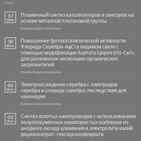
Пламенный синтез катализаторов и сенсоров на
17
Июн
основе металлов платиновой группы
к
Комментарии
отключены
записи
Пламенный
Повышение фотокаталитической активности
30
синтез
Июл
Хлорида Серебра-AgCl в видимом свете с
катализаторов
помощью модификации Ацетата Церия (III)-CeO₂
и
для разложения нескольких органических
сенсоров
загрязнителей
на
основе
к
Комментарии
отключены
металлов
записи
платиновой
Повышение
Электроосаждение серебра с электродов
06
группы
фотокаталитической
Июл
серебра и хлорида серебра: последствия для
активности
нанонауки
Хлорида
к
Комментарии
Серебра-
отключены
записи
AgCl
Электроосаждение
в
Синтез золотых нанопроводов с использованием
03
серебра
видимом
Июл
полупогружённых нанопористых шаблонов из
с
свете
анодного оксида алюминия в электролите калий
электродов
с
дицианоаурат–гексацианоферрата
серебра
помощью
и