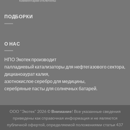
модификации
к
Комментарии
отключены
хлорида
Ацетата
записи
серебра:
Церия
Синтез
последствия
(III)-
золотых
ПОДБОРКИ
для
CeO₂
нанопроводов
нанонауки
для
с
разложения
использованием
нескольких
полупогружённых
органических
нанопористых
О НАС
загрязнителей
шаблонов
из
анодного
НПО Экотек производит
оксида
алюминия
палладиевый катализаторы
для нефтегазового сектора,
в
дицианоаурат калия
,
электролите
калий
азотнокислое серебро
для медицины,
дицианоаурат–
серебряные пасты
для солнечных батарей.
гексацианоферрата
ООО "Экотек" 2026 ©
Внимание
! Все указанные сведения
приведены как справочная информация и не являются
публичной офертой, определяемой положениями статьи 437