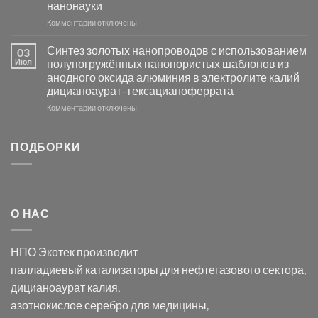
нанонауки
Хлорида
к
Комментарии
Серебра-
отключены
записи
AgCl
Электроосаждение
в
Синтез золотых нанопроводов с использованием
03
серебра
видимом
Июл
полупогружённых нанопористых шаблонов из
с
свете
анодного оксида алюминия в электролите калий
электродов
с
дицианоаурат–гексацианоферрата
серебра
помощью
и
модификации
к
Комментарии
отключены
хлорида
Ацетата
записи
серебра:
Церия
Синтез
последствия
(III)-
золотых
ПОДБОРКИ
для
CeO₂
нанопроводов
нанонауки
для
с
разложения
использованием
нескольких
полупогружённых
органических
нанопористых
О НАС
загрязнителей
шаблонов
из
анодного
НПО Экотек производит
оксида
алюминия
палладиевый катализаторы
для нефтегазового сектора,
в
дицианоаурат калия
,
электролите
калий
азотнокислое серебро
для медицины,
дицианоаурат–