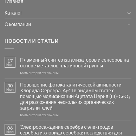
Главная
Каталог
О компании
НОВОСТИ И СТАТЬИ
Пламенный синтез катализаторов и сенсоров на
17
Июн
основе металлов платиновой группы
к
Комментарии
отключены
записи
Пламенный
Повышение фотокаталитической активности
30
синтез
Июл
Хлорида Серебра-AgCl в видимом свете с
катализаторов
помощью модификации Ацетата Церия (III)-CeO₂
и
для разложения нескольких органических
сенсоров
загрязнителей
на
основе
к
Комментарии
отключены
металлов
записи
платиновой
Повышение
Электроосаждение серебра с электродов
06
группы
фотокаталитической
Июл
серебра и хлорида серебра: последствия для
активности