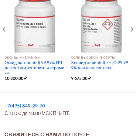
ОКСИДЫ И КЕРАМИКА
СОЛИ ВЫСОКОЙ ЧИСТОТЫ
Оксид лантана(III) 99,99% HЧ
Хлорид церия(III) 7H₂O 99.99
для оптики, катализа и керами
9% для наносинтеза
ки
10 800,00
₽
9 675,00
₽
+7(495) 849-29-70
С 10:00 до 18:00 МСК ПН.-ПТ.
СВЯЖИТЕСЬ С НАМИ ПО ПОЧТЕ: