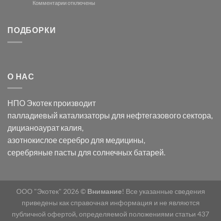
и
модификации
к
Комментарии
отключены
хлорида
Ацетата
записи
серебра:
Церия
Синтез
последствия
(III)-
золотых
ПОДБОРКИ
для
CeO₂
нанопроводов
нанонауки
для
с
разложения
использованием
нескольких
полупогружённых
органических
нанопористых
О НАС
загрязнителей
шаблонов
из
анодного
НПО Экотек производит
оксида
алюминия
палладиевый катализаторы
для нефтегазового сектора,
в
дицианоаурат калия
,
электролите
калий
азотнокислое серебро
для медицины,
дицианоаурат–
серебряные пасты
для солнечных батарей.
гексацианоферрата
ООО "Экотек" 2026 ©
Внимание
! Все указанные сведения
приведены как справочная информация и не являются
публичной офертой, определяемой положениями статьи 437