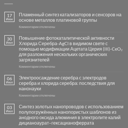
Пламенный синтез катализаторов и сенсоров на
17
Июн
основе металлов платиновой группы
к
Комментарии
отключены
записи
Пламенный
Повышение фотокаталитической активности
30
синтез
Июл
Хлорида Серебра-AgCl в видимом свете с
катализаторов
помощью модификации Ацетата Церия (III)-CeO₂
и
для разложения нескольких органических
сенсоров
загрязнителей
на
основе
к
Комментарии
отключены
металлов
записи
платиновой
Повышение
Электроосаждение серебра с электродов
06
группы
фотокаталитической
Июл
серебра и хлорида серебра: последствия для
активности
нанонауки
Хлорида
к
Комментарии
Серебра-
отключены
записи
AgCl
Электроосаждение
в
Синтез золотых нанопроводов с использованием
03
серебра
видимом
Июл
полупогружённых нанопористых шаблонов из
с
свете
анодного оксида алюминия в электролите калий
электродов
с
дицианоаурат–гексацианоферрата
серебра
помощью