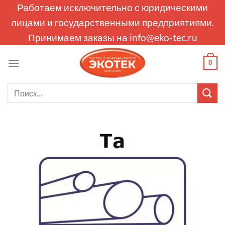
Skip
Работаем исключительно с юридическими
to
лицами и государственными предприятиями.
content
Принимаем заказы на
info@eko-tec.ru
0
Искать: