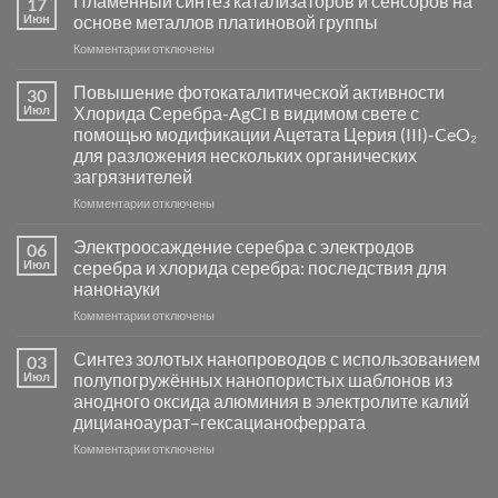
Пламенный синтез катализаторов и сенсоров на
17
Июн
основе металлов платиновой группы
к
Комментарии
отключены
записи
Пламенный
Повышение фотокаталитической активности
30
синтез
Июл
Хлорида Серебра-AgCl в видимом свете с
катализаторов
помощью модификации Ацетата Церия (III)-CeO₂
и
для разложения нескольких органических
сенсоров
загрязнителей
на
основе
к
Комментарии
отключены
металлов
записи
платиновой
Повышение
Электроосаждение серебра с электродов
06
группы
фотокаталитической
Июл
серебра и хлорида серебра: последствия для
активности
нанонауки
Хлорида
к
Комментарии
Серебра-
отключены
записи
AgCl
Электроосаждение
в
Синтез золотых нанопроводов с использованием
03
серебра
видимом
Июл
полупогружённых нанопористых шаблонов из
с
свете
анодного оксида алюминия в электролите калий
электродов
с
дицианоаурат–гексацианоферрата
серебра
помощью
и
модификации
к
Комментарии
отключены
хлорида
Ацетата
записи
серебра:
Церия
Синтез