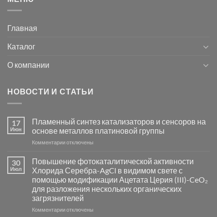
Главная
Каталог
О компании
НОВОСТИ И СТАТЬИ
Пламенный синтез катализаторов и сенсоров на
17
Июн
основе металлов платиновой группы
к
Комментарии
отключены
записи
Пламенный
Повышение фотокаталитической активности
30
синтез
Июл
Хлорида Серебра-AgCl в видимом свете с
катализаторов
помощью модификации Ацетата Церия (III)-CeO₂
и
для разложения нескольких органических
сенсоров
загрязнителей
на
основе
к
Комментарии
отключены
металлов