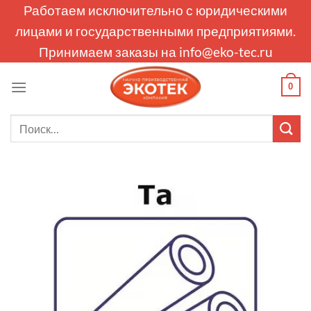
Skip
Работаем исключительно с юридическими
to
лицами и государственными предприятиями.
content
Принимаем заказы на
info@eko-tec.ru
0
Искать: