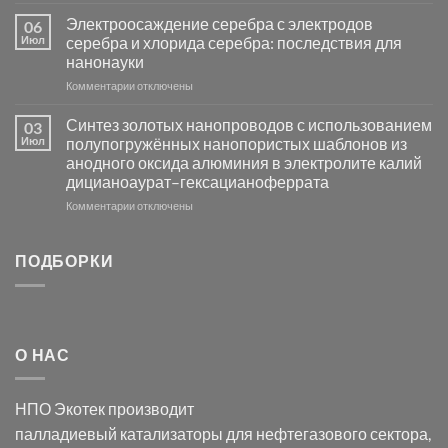
записи
платиновой
Повышение
Электроосаждение серебра с электродов
06
группы
фотокаталитической
Июл
серебра и хлорида серебра: последствия для
активности
нанонауки
Хлорида
к
Комментарии
Серебра-
отключены
записи
AgCl
Электроосаждение
в
Синтез золотых нанопроводов с использованием
03
серебра
видимом
Июл
полупогружённых нанопористых шаблонов из
с
свете
анодного оксида алюминия в электролите калий
электродов
с
дицианоаурат–гексацианоферрата
серебра
помощью
и
модификации
к
Комментарии
отключены
хлорида
Ацетата
записи
серебра:
Церия
Синтез
последствия
(III)-
золотых
ПОДБОРКИ
для
CeO₂
нанопроводов
нанонауки
для
с
разложения
использованием
нескольких
полупогружённых
органических
нанопористых
О НАС
загрязнителей
шаблонов
из
анодного
НПО Экотек производит
оксида
алюминия
палладиевый катализаторы
для нефтегазового сектора,
в