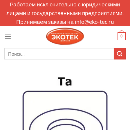
Skip
Работаем исключительно с юридическими
to
лицами и государственными предприятиями.
content
Принимаем заказы на
info@eko-tec.ru
0
Искать: