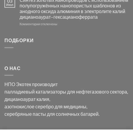
03
серебра
видимом
Июл
полупогружённых нанопористых шаблонов из
с
свете
анодного оксида алюминия в электролите калий
электродов
с
дицианоаурат–гексацианоферрата
серебра
помощью
и
модификации
к
Комментарии
отключены
хлорида
Ацетата
записи
серебра:
Церия
Синтез
последствия
(III)-
золотых
ПОДБОРКИ
для
CeO₂
нанопроводов
нанонауки
для
с
разложения
использованием
нескольких
полупогружённых
органических
нанопористых
О НАС
загрязнителей
шаблонов
из
анодного
НПО Экотек производит
оксида
алюминия
палладиевый катализаторы
для нефтегазового сектора,
в
дицианоаурат калия
,
электролите
калий
азотнокислое серебро
для медицины,
дицианоаурат–
серебряные пасты
для солнечных батарей.
гексацианоферрата