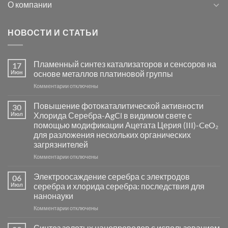
О компании
НОВОСТИ И СТАТЬИ
Пламенный синтез катализаторов и сенсоров на
17
Июн
основе металлов платиновой группы
к
Комментарии
отключены
записи
Пламенный
Повышение фотокаталитической активности
30
синтез
Июл
Хлорида Серебра-AgCl в видимом свете с
катализаторов
помощью модификации Ацетата Церия (III)-CeO₂
и
для разложения нескольких органических
сенсоров
загрязнителей
на
основе
к
Комментарии
отключены
металлов
записи
платиновой
Повышение
Электроосаждение серебра с электродов
06
группы
фотокаталитической
Июл
серебра и хлорида серебра: последствия для
активности
нанонауки
Хлорида
к
Комментарии
Серебра-
отключены
записи
AgCl
Электроосаждение
в
Синтез золотых нанопроводов с использованием