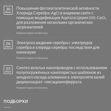
записи
Пламенный
Повышение фотокаталитической активности
30
синтез
Июл
Хлорида Серебра-AgCl в видимом свете с
катализаторов
помощью модификации Ацетата Церия (III)-CeO₂
и
для разложения нескольких органических
сенсоров
загрязнителей
на
основе
к
Комментарии
отключены
металлов
записи
платиновой
Повышение
Электроосаждение серебра с электродов
06
группы
фотокаталитической
Июл
серебра и хлорида серебра: последствия для
активности
нанонауки
Хлорида
к
Комментарии
Серебра-
отключены
записи
AgCl
Электроосаждение
в
Синтез золотых нанопроводов с использованием
03
серебра
видимом
Июл
полупогружённых нанопористых шаблонов из
с
свете
анодного оксида алюминия в электролите калий
электродов
с
дицианоаурат–гексацианоферрата
серебра
помощью
и
модификации
к
Комментарии
отключены
хлорида
Ацетата
записи
серебра:
Церия
Синтез
последствия
(III)-
золотых
ПОДБОРКИ
для
CeO₂
нанопроводов
нанонауки
для
с