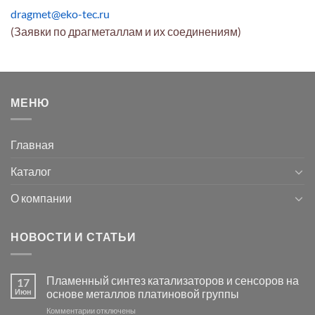
dragmet@eko-tec.ru
(Заявки по драгметаллам и их соединениям)
МЕНЮ
Главная
Каталог
О компании
НОВОСТИ И СТАТЬИ
Пламенный синтез катализаторов и сенсоров на
17
Июн
основе металлов платиновой группы
к
Комментарии
отключены