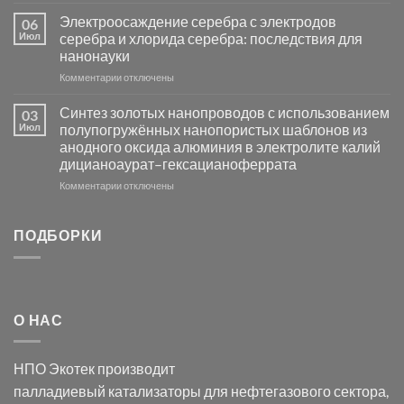
записи
платиновой
Повышение
Электроосаждение серебра с электродов
06
группы
фотокаталитической
Июл
серебра и хлорида серебра: последствия для
активности
нанонауки
Хлорида
к
Комментарии
Серебра-
отключены
записи
AgCl
Электроосаждение
в
Синтез золотых нанопроводов с использованием
03
серебра
видимом
Июл
полупогружённых нанопористых шаблонов из
с
свете
анодного оксида алюминия в электролите калий
электродов
с
дицианоаурат–гексацианоферрата
серебра
помощью
и
модификации
к
Комментарии
отключены
хлорида
Ацетата
записи
серебра:
Церия
Синтез
последствия
(III)-
золотых
ПОДБОРКИ
для
CeO₂
нанопроводов
нанонауки
для
с
разложения
использованием
нескольких
полупогружённых
органических
нанопористых
О НАС
загрязнителей
шаблонов
из
анодного
НПО Экотек производит
оксида
алюминия
палладиевый катализаторы
для нефтегазового сектора,
в