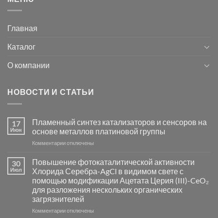
Главная
Каталог
О компании
НОВОСТИ И СТАТЬИ
Пламенный синтез катализаторов и сенсоров на
17
Июн
основе металлов платиновой группы
к
Комментарии
отключены
записи
Пламенный
Повышение фотокаталитической активности
30
синтез
Июл
Хлорида Серебра-AgCl в видимом свете с
катализаторов
помощью модификации Ацетата Церия (III)-CeO₂
и
для разложения нескольких органических
сенсоров
загрязнителей
на
основе
к
Комментарии
отключены
металлов