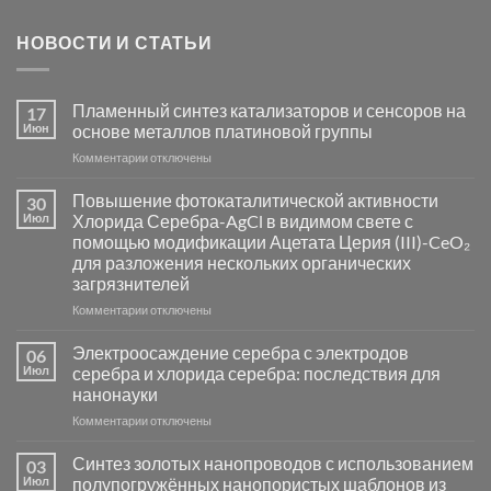
НОВОСТИ И СТАТЬИ
Пламенный синтез катализаторов и сенсоров на
17
Июн
основе металлов платиновой группы
к
Комментарии
отключены
записи
Пламенный
Повышение фотокаталитической активности
30
синтез
Июл
Хлорида Серебра-AgCl в видимом свете с
катализаторов
помощью модификации Ацетата Церия (III)-CeO₂
и
для разложения нескольких органических
сенсоров
загрязнителей
на
основе
к
Комментарии
отключены
металлов
записи
платиновой
Повышение
Электроосаждение серебра с электродов
06
группы
фотокаталитической
Июл
серебра и хлорида серебра: последствия для
активности
нанонауки
Хлорида
к
Комментарии
Серебра-
отключены
записи
AgCl
Электроосаждение
в
Синтез золотых нанопроводов с использованием
03
серебра
видимом
Июл
полупогружённых нанопористых шаблонов из