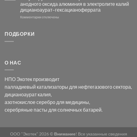
с
свете
анодного оксида алюминия в электролите калий
электродов
с
дицианоаурат–гексацианоферрата
серебра
помощью
и
модификации
к
Комментарии
отключены
хлорида
Ацетата
записи
серебра:
Церия
Синтез
последствия
(III)-
золотых
ПОДБОРКИ
для
CeO₂
нанопроводов
нанонауки
для
с
разложения
использованием
нескольких
полупогружённых
органических
нанопористых
О НАС
загрязнителей
шаблонов
из
анодного
НПО Экотек производит
оксида
алюминия
палладиевый катализаторы
для нефтегазового сектора,
в
дицианоаурат калия
,
электролите
калий
азотнокислое серебро
для медицины,
дицианоаурат–
серебряные пасты
для солнечных батарей.
гексацианоферрата
ООО "Экотек" 2026 ©
Внимание
! Все указанные сведения