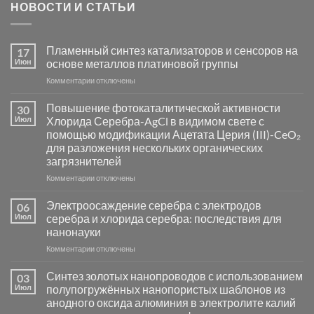
НОВОСТИ И СТАТЬИ
Пламенный синтез катализаторов и сенсоров на
17
Июн
основе металлов платиновой группы
к
Комментарии
отключены
записи
Пламенный
Повышение фотокаталитической активности
30
синтез
Июл
Хлорида Серебра-AgCl в видимом свете с
катализаторов
помощью модификации Ацетата Церия (III)-CeO₂
и
для разложения нескольких органических
сенсоров
загрязнителей
на
основе
к
Комментарии
отключены
металлов
записи
платиновой
Повышение
Электроосаждение серебра с электродов
06
группы
фотокаталитической
Июл
серебра и хлорида серебра: последствия для
активности
нанонауки
Хлорида
к
Комментарии
Серебра-
отключены
записи
AgCl
Электроосаждение
в
Синтез золотых нанопроводов с использованием
03
серебра
видимом
Июл
полупогружённых нанопористых шаблонов из
с
свете
анодного оксида алюминия в электролите калий
электродов
с