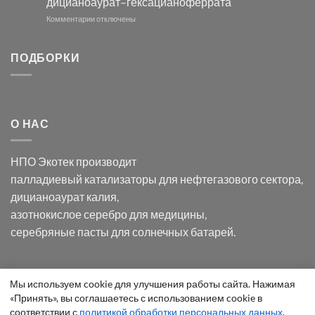
дицианоаурат–гексацианоферрата
серебра
помощью
и
модификации
к
Комментарии
отключены
хлорида
Ацетата
записи
серебра:
Церия
Синтез
последствия
(III)-
золотых
ПОДБОРКИ
для
CeO₂
нанопроводов
нанонауки
для
с
разложения
использованием
нескольких
полупогружённых
органических
нанопористых
О НАС
загрязнителей
шаблонов
из
анодного
НПО Экотек производит
оксида
алюминия
палладиевый катализаторы
для нефтегазового сектора,
в
дицианоаурат калия
,
электролите
калий
азотнокислое серебро
для медицины,
дицианоаурат–
серебряные пасты
для солнечных батарей.
гексацианоферрата
Уведомление
Мы используем cookie для улучшения работы сайта. Нажимая
ООО "Экотек" 2026 ©
Внимание
! Все указанные сведения
«Принять», вы соглашаетесь с использованием cookie в
о
приведены как справочная информация и не являются
соответствии с
политикой обработки персональных данных
.