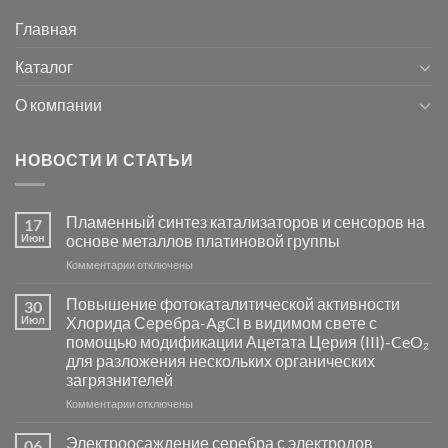
Главная
Каталог
О компании
НОВОСТИ И СТАТЬИ
Пламенный синтез катализаторов и сенсоров на
17
Июн
основе металлов платиновой группы
к
Комментарии
отключены
записи
Пламенный
Повышение фотокаталитической активности
30
синтез
Июл
Хлорида Серебра-AgCl в видимом свете с
катализаторов
помощью модификации Ацетата Церия (III)-CeO₂
и
для разложения нескольких органических
сенсоров
загрязнителей
на
основе
к
Комментарии
отключены
металлов
записи
платиновой
Повышение
Электроосаждение серебра с электродов
06