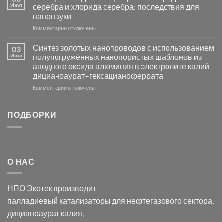
группы
фотокаталитической
Июл
серебра и хлорида серебра: последствия для
активности
нанонауки
Хлорида
к
Комментарии
Серебра-
отключены
записи
AgCl
Электроосаждение
в
Синтез золотых нанопроводов с использованием
03
серебра
видимом
Июл
полупогружённых нанопористых шаблонов из
с
свете
анодного оксида алюминия в электролите калий
электродов
с
дицианоаурат–гексацианоферрата
серебра
помощью
и
модификации
к
Комментарии
отключены
хлорида
Ацетата
записи
серебра:
Церия
Синтез
последствия
(III)-
золотых
ПОДБОРКИ
для
CeO₂
нанопроводов
нанонауки
для
с
разложения
использованием
нескольких
полупогружённых
органических
нанопористых
О НАС
загрязнителей
шаблонов
из
анодного
НПО Экотек производит
оксида
алюминия
палладиевый катализаторы
для нефтегазового сектора,
в
дицианоаурат калия
,
электролите
калий