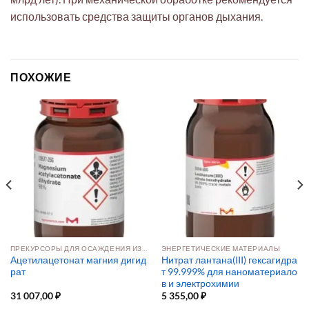
использовать средства защиты органов дыхания.
ПОХОЖИЕ
ПРЕКУРСОРЫ ДЛЯ ОСАЖДЕНИЯ ИЗ РАСТВОРА И ПАРОВОЙ ФАЗЫ
ЭНЕРГЕТИЧЕСКИЕ МАТЕРИАЛЫ
Ацетилацетонат магния дигид
Нитрат лантана(III) гексагидра
рат
т 99.999% для наноматериало
в и электрохимии
31 007,00
₽
5 355,00
₽