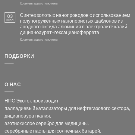
к
Комментарии
Серебра-
отключены
записи
AgCl
Электроосаждение
в
Синтез золотых нанопроводов с использованием
03
серебра
видимом
Июл
полупогружённых нанопористых шаблонов из
с
свете
анодного оксида алюминия в электролите калий
электродов
с
дицианоаурат–гексацианоферрата
серебра
помощью
и
модификации
к
Комментарии
отключены
хлорида
Ацетата
записи
серебра:
Церия
Синтез
последствия
(III)-
золотых
ПОДБОРКИ
для
CeO₂
нанопроводов
нанонауки
для
с
разложения
использованием
нескольких
полупогружённых
органических
нанопористых
О НАС
загрязнителей
шаблонов
из
анодного
НПО Экотек производит
оксида
алюминия
палладиевый катализаторы
для нефтегазового сектора,
в
дицианоаурат калия
,
электролите
калий
азотнокислое серебро
для медицины,
дицианоаурат–
серебряные пасты
для солнечных батарей.
гексацианоферрата