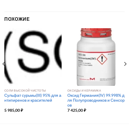
ПОХОЖИЕ
СОЛИ ВЫСОКОЙ ЧИСТОТЫ
ОКСИДЫ И КЕРАМИКА
Сульфат сурьмы(III) 95% для а
Оксид Германия(IV) 99.998% д
нтипиренов и красителей
ля Полупроводников и Сенсор
ов
5 985,00
₽
7 425,00
₽