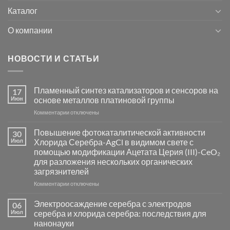
Каталог
О компании
НОВОСТИ И СТАТЬИ
Пламенный синтез катализаторов и сенсоров на
17
Июн
основе металлов платиновой группы
к
Комментарии
отключены
записи
Пламенный
Повышение фотокаталитической активности
30
синтез
Июл
Хлорида Серебра-AgCl в видимом свете с
катализаторов
помощью модификации Ацетата Церия (III)-CeO₂
и
для разложения нескольких органических
сенсоров
загрязнителей
на
основе
к
Комментарии
отключены
металлов
записи
платиновой
Повышение
Электроосаждение серебра с электродов
06
группы
фотокаталитической
Июл
серебра и хлорида серебра: последствия для
активности
нанонауки
Хлорида