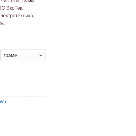
чистоты, 13 мм
ПО ЭкоТек.
лектротехника,
ь.
ый стержень 100% 13×100 мм (НПО ЭкоТек)
иалы