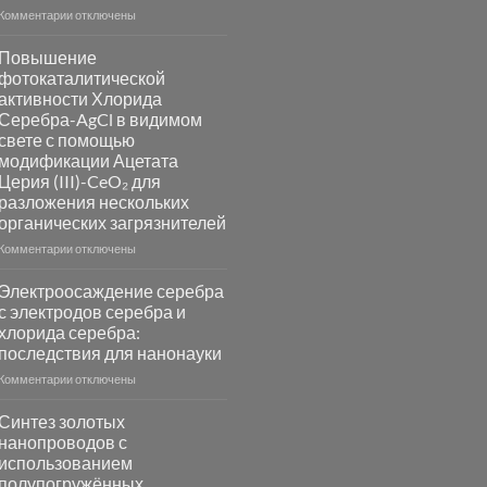
к
Комментарии
отключены
записи
Пламенный
Повышение
синтез
фотокаталитической
катализаторов
активности Хлорида
и
Серебра-AgCl в видимом
сенсоров
свете с помощью
на
модификации Ацетата
основе
Церия (III)-CeO₂ для
металлов
разложения нескольких
платиновой
группы
органических загрязнителей
к
Комментарии
отключены
записи
Повышение
Электроосаждение серебра
фотокаталитической
с электродов серебра и
активности
хлорида серебра:
Хлорида
последствия для нанонауки
Серебра-
AgCl
к
Комментарии
отключены
в
записи
видимом
Электроосаждение
Синтез золотых
свете
серебра
нанопроводов с
с
с
использованием
помощью
электродов
полупогружённых