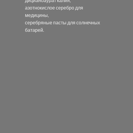
дицианоаурат калия
,
азотнокислое серебро
для
медицины,
серебряные пасты
для солнечных
батарей.