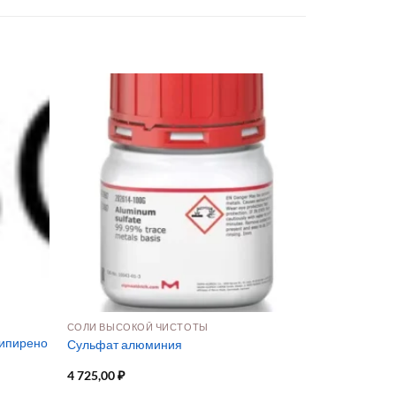
СОЛИ ВЫСОКОЙ ЧИСТОТЫ
типирено
Сульфат алюминия
4 725,00
₽