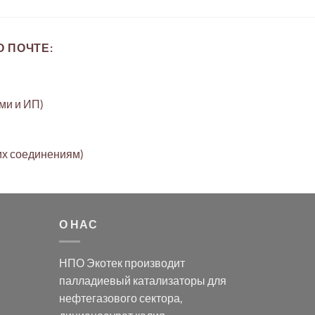
 ПОЧТЕ:
ами и ИП)
их соединениям)
О НАС
НПО Экотек производит
палладиевый катализаторы
для
нефтегазового сектора,