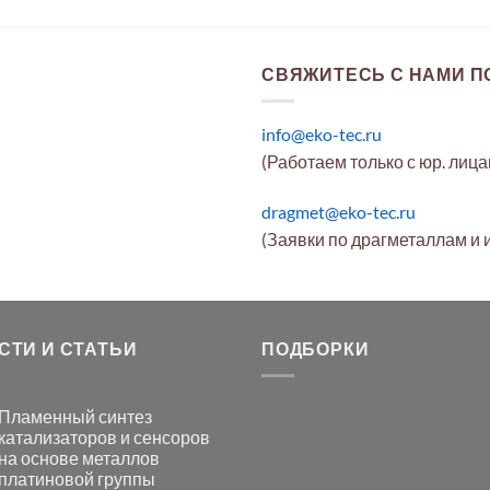
СВЯЖИТЕСЬ С НАМИ ПО
info@eko-tec.ru
(Работаем только с юр. лиц
dragmet@eko-tec.ru
(Заявки по драгметаллам и 
СТИ И СТАТЬИ
ПОДБОРКИ
Пламенный синтез
катализаторов и сенсоров
на основе металлов
платиновой группы