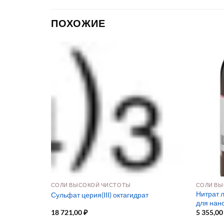
ПОХОЖИЕ
ПРЕКУРСОРЫ ДЛЯ ОСАЖДЕНИЯ ИЗ РАСТВОРА И ПАРОВОЙ ФАЗЫ
СОЛИ ВЫСОКОЙ ЧИСТОТЫ
СОЛИ ВЫ
Нитрат л
Сульфат церия(III) октагидрат
для нан
18 721,00
₽
5 355,0