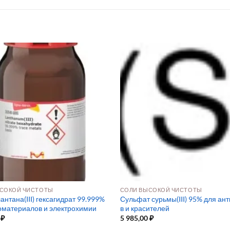
СОКОЙ ЧИСТОТЫ
СОЛИ ВЫСОКОЙ ЧИСТОТЫ
антана(III) гексагидрат 99.999%
Сульфат сурьмы(III) 95% для ан
оматериалов и электрохимии
в и красителей
0
₽
5 985,00
₽