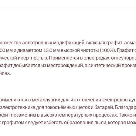
ножество аллотропных модификаций, включая графит, алма
0 мм и диаметром 13,0 мм высокой чистоты (100%). Графит
ческой инертностью. Применяется в электродах, огнеупорны
афит добывается из месторождений, а синтетический произ
ниях.
именяются в металлургии для изготовления электродов ду
в электротехнике для токосъёмных щёток и батарей. Благод
рафит незаменим в высокотемпературных процессах. Также 
 с графитом следует избегать образования пыли, которая мо