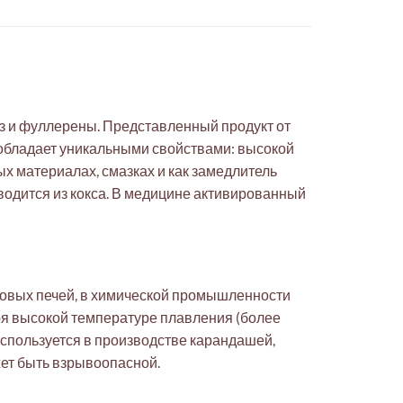
з и фуллерены. Представленный продукт от
 обладает уникальными свойствами: высокой
х материалах, смазках и как замедлитель
водится из кокса. В медицине активированный
говых печей, в химической промышленности
аря высокой температуре плавления (более
используется в производстве карандашей,
жет быть взрывоопасной.