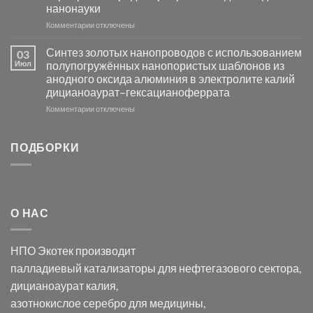
активности
нанонауки
Хлорида
к
Комментарии
Серебра-
отключены
записи
AgCl
Электроосаждение
в
Синтез золотых нанопроводов с использованием
03
серебра
видимом
Июл
полупогружённых нанопористых шаблонов из
с
свете
анодного оксида алюминия в электролите калий
электродов
с
дицианоаурат–гексацианоферрата
серебра
помощью
и
модификации
к
Комментарии
отключены
хлорида
Ацетата
записи
серебра:
Церия
Синтез
последствия
(III)-
золотых
ПОДБОРКИ
для
CeO₂
нанопроводов
нанонауки
для
с
разложения
использованием
нескольких
полупогружённых
органических
нанопористых
О НАС
загрязнителей
шаблонов
из
анодного
НПО Экотек производит
оксида
алюминия
палладиевый катализаторы
для нефтегазового сектора,
в
дицианоаурат калия
,
электролите
калий
азотнокислое серебро
для медицины,
дицианоаурат–