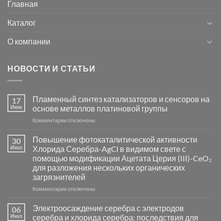
Главная
Каталог
О компании
НОВОСТИ И СТАТЬИ
Пламенный синтез катализаторов и сенсоров на
17
Июн
основе металлов платиновой группы
к
Комментарии
отключены
записи
Пламенный
Повышение фотокаталитической активности
30
синтез
Июл
Хлорида Серебра-AgCl в видимом свете с
катализаторов
помощью модификации Ацетата Церия (III)-CeO₂
и
для разложения нескольких органических
сенсоров
загрязнителей
на
основе
к
Комментарии
отключены
металлов
записи
платиновой
Повышение
Электроосаждение серебра с электродов
06
группы
фотокаталитической
Июл
серебра и хлорида серебра: последствия для