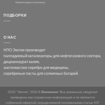
и
модификации
к
Комментарии
отключены
хлорида
Ацетата
записи
серебра:
Церия
Синтез
последствия
(III)-
золотых
ПОДБОРКИ
для
CeO₂
нанопроводов
нанонауки
для
с
разложения
использованием
нескольких
полупогружённых
органических
нанопористых
О НАС
загрязнителей
шаблонов
из
анодного
НПО Экотек производит
оксида
алюминия
палладиевый катализаторы
для нефтегазового сектора,
в
дицианоаурат калия
,
электролите
калий
азотнокислое серебро
для медицины,
дицианоаурат–
серебряные пасты
для солнечных батарей.
гексацианоферрата
ООО "Экотек" 2026 ©
Внимание
! Все указанные сведения
приведены как справочная информация и не являются
публичной офертой, определяемой положениями статьи 437