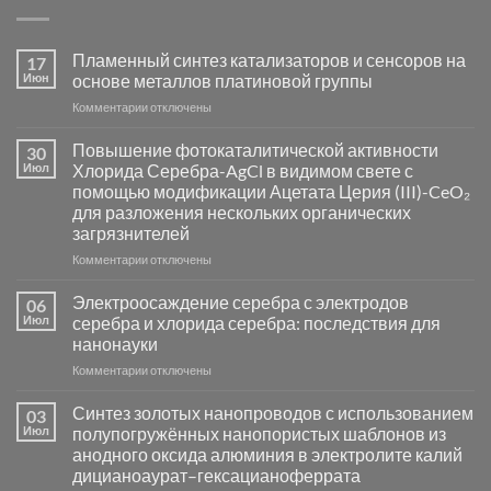
Пламенный синтез катализаторов и сенсоров на
17
Июн
основе металлов платиновой группы
к
Комментарии
отключены
записи
Пламенный
Повышение фотокаталитической активности
30
синтез
Июл
Хлорида Серебра-AgCl в видимом свете с
катализаторов
помощью модификации Ацетата Церия (III)-CeO₂
и
для разложения нескольких органических
сенсоров
загрязнителей
на
основе
к
Комментарии
отключены
металлов
записи
платиновой
Повышение
Электроосаждение серебра с электродов
06
группы
фотокаталитической
Июл
серебра и хлорида серебра: последствия для
активности
нанонауки
Хлорида
к
Комментарии
Серебра-
отключены
записи
AgCl
Электроосаждение
в
Синтез золотых нанопроводов с использованием
03
серебра
видимом
Июл
полупогружённых нанопористых шаблонов из
с
свете
анодного оксида алюминия в электролите калий
электродов
с
дицианоаурат–гексацианоферрата
серебра
помощью