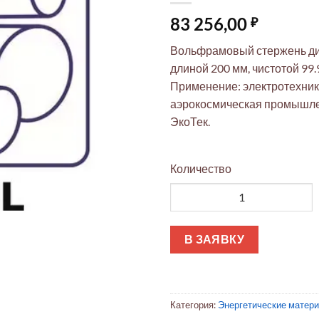
83 256,00
₽
Вольфрамовый стержень ди
длиной 200 мм, чистотой 9
Применение: электротехника
аэрокосмическая промышл
ЭкоТек.
Количество
Количество товара Вольфрам
В ЗАЯВКУ
Категория:
Энергетические матер