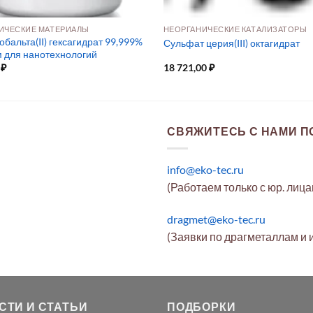
ИЧЕСКИЕ МАТЕРИАЛЫ
НЕОРГАНИЧЕСКИЕ КАТАЛИЗАТОРЫ
обальта(II) гексагидрат 99,999%
Сульфат церия(III) октагидрат
 для нанотехнологий
0
₽
18 721,00
₽
СВЯЖИТЕСЬ С НАМИ ПО
info@eko-tec.ru
(Работаем только с юр. лиц
dragmet@eko-tec.ru
(Заявки по драгметаллам и 
СТИ И СТАТЬИ
ПОДБОРКИ