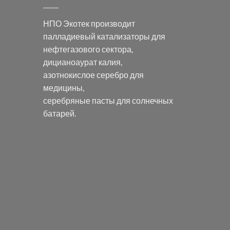
НПО Экотек производит
палладиевый катализаторы
для
нефтегазового сектора,
дицианоаурат калия
,
азотнокислое серебро
для
медицины,
серебряные пасты
для солнечных
батарей.