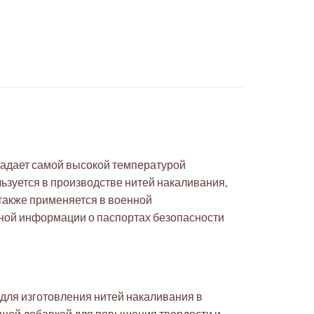
ладает самой высокой температурой
льзуется в производстве нитей накаливания,
 также применяется в военной
ной информации о паспортах безопасности
для изготовления нитей накаливания в
ющей добавкой для повышения твердости и