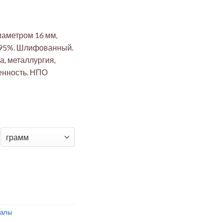
аметром 16 мм,
9.95%. Шлифованный.
, металлургия,
енность. НПО
овый стержень шлифованный 16мм x 200мм (99.95%, электроте
иалы