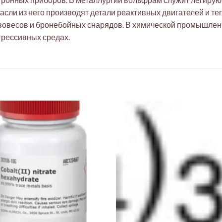
асли из него производят детали реактивных двигателей и т
овесов и бронебойных снарядов. В химической промышленно
грессивных средах.