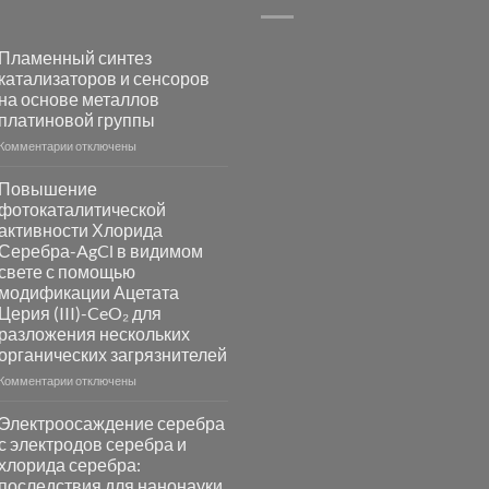
Пламенный синтез
катализаторов и сенсоров
на основе металлов
платиновой группы
к
Комментарии
отключены
записи
Пламенный
Повышение
синтез
фотокаталитической
катализаторов
активности Хлорида
и
Серебра-AgCl в видимом
сенсоров
свете с помощью
на
модификации Ацетата
основе
Церия (III)-CeO₂ для
металлов
разложения нескольких
платиновой
группы
органических загрязнителей
к
Комментарии
отключены
записи
Повышение
Электроосаждение серебра
фотокаталитической
с электродов серебра и
активности
хлорида серебра:
Хлорида
последствия для нанонауки