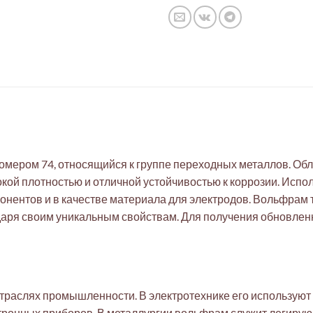
мером 74, относящийся к группе переходных металлов. Об
окой плотностью и отличной устойчивостью к коррозии. Испо
онентов и в качестве материала для электродов. Вольфрам
даря своим уникальным свойствам. Для получения обновлен
раслях промышленности. В электротехнике его используют 
ектронных приборов. В металлургии вольфрам служит легиру