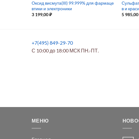
Оксид висмута(III) 99.999% для фармаце
Сульфат
ат
втики и электроники
в и крас
3 199,00
₽
5 985,0
+7(495) 849-29-70
С 10:00 до 18:00 МСК ПН.-ПТ.
МЕНЮ
НОВО