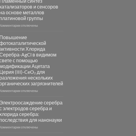
Пламенный синтез
катализаторов и сенсоров
на основе металлов
платиновой группы
к
Комментарии
отключены
записи
Пламенный
Повышение
синтез
фотокаталитической
катализаторов
активности Хлорида
и
Серебра-AgCl в видимом
сенсоров
свете с помощью
на
модификации Ацетата
основе
Церия (III)-CeO₂ для
металлов
разложения нескольких
платиновой
группы
органических загрязнителей
к
Комментарии
отключены
записи
Повышение
Электроосаждение серебра
фотокаталитической
с электродов серебра и
активности
хлорида серебра:
Хлорида
последствия для нанонауки
Серебра-
AgCl
к
Комментарии
отключены
в
записи