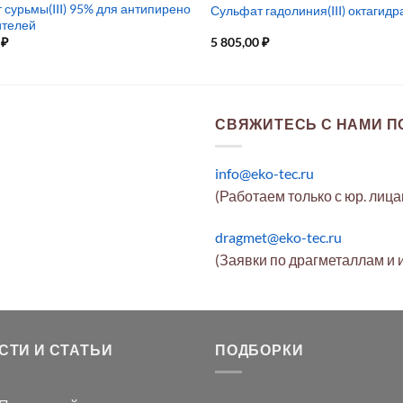
 сурьмы(III) 95% для антипирено
Сульфат гадолиния(III) октагидр
ителей
0
₽
5 805,00
₽
СВЯЖИТЕСЬ С НАМИ ПО
info@eko-tec.ru
(Работаем только с юр. лиц
dragmet@eko-tec.ru
(Заявки по драгметаллам и 
СТИ И СТАТЬИ
ПОДБОРКИ