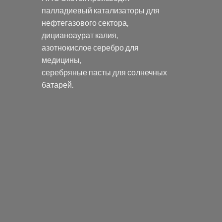
палладиевый катализаторы
для
нефтегазового сектора,
дицианоаурат калия
,
азотнокислое серебро
для
медицины,
серебряные пасты
для солнечных
батарей.