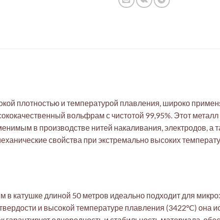
окой плотностью и температурой плавления, широко приме
кокачественный вольфрам с чистотой 99,95%. Этот металл
аменимым в производстве нитей накаливания, электродов, а 
ханические свойства при экстремально высоких температура
 в катушке длиной 50 метров идеально подходит для микро
твердости и высокой температуре плавления (3422°C) она ис
ек гарантирует однородность и стабильность материала, об