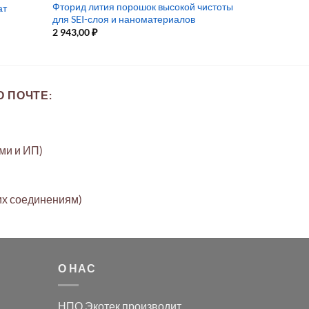
Фторид лития порошок высокой чистоты
ат
для SEI-слоя и наноматериалов
2 943,00
₽
 ПОЧТЕ:
ами и ИП)
их соединениям)
О НАС
НПО Экотек производит