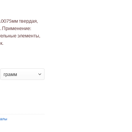
.0075мм твердая,
м. Применение:
тельные элементы,
к.
вая микропроволока 0.0075мм твердая 99.95% (50м, микроэлек
иалы