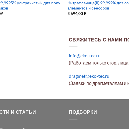
99,9995% ультрачистый для полу
Нитрат свинца(II) 99,999% для с
иков
элементов и сенсоров
0
₽
3 694,00
₽
СВЯЖИТЕСЬ С НАМИ ПО
info@eko-tec.ru
(Работаем только с юр. лиц
dragmet@eko-tec.ru
(Заявки по драгметаллам и 
СТИ И СТАТЬИ
ПОДБОРКИ