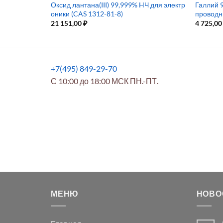
0 мм, 50 г) д
Оксид лантана(III) 99,999% HЧ для электр
Галлий 
оники (CAS 1312-81-8)
проводн
21 151,00
₽
4 725,0
+7(495) 849-29-70
С 10:00 до 18:00 МСК ПН.-ПТ.
МЕНЮ
НОВО