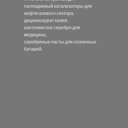
палладиевый катализаторы
для
нефтегазового сектора,
дицианоаурат калия
,
азотнокислое серебро
для
медицины,
серебряные пасты
для солнечных
батарей.