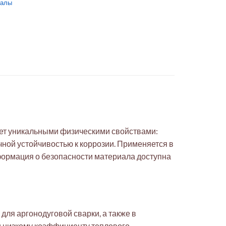
иалы
ает уникальными физическими свойствами:
чной устойчивостью к коррозии. Применяется в
нформация о безопасности материала доступна
ля аргонодуговой сварки, а также в
и низкому коэффициенту теплового