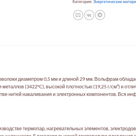
Категория:
Энергетические матер
волоки диаметром 0,5 мм и длиной 29 мм. Вольфрам облад
еталлов (3422°C), высокой плотностью (19,25 г/см³) и отли
стве нитей накаливания и электронных компонентов. Вся и
водстве термопар, нагревательных элементов, электродов д
омышленности. Благодаря высокой температуре плавления 