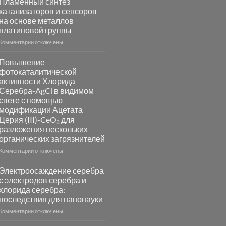
Пламенный синтез
катализаторов и сенсоров
на основе металлов
платиновой группы
к
Комментарии
отключены
записи
Пламенный
Повышение
синтез
фотокаталитической
катализаторов
активности Хлорида
и
Серебра-AgCl в видимом
сенсоров
свете с помощью
на
модификации Ацетата
основе
Церия (III)-CeO₂ для
металлов
разложения нескольких
платиновой
группы
органических загрязнителей
к
Комментарии
отключены
записи
Повышение
Электроосаждение серебра
фотокаталитической
с электродов серебра и
активности
хлорида серебра:
Хлорида
последствия для нанонауки
Серебра-
AgCl
к
Комментарии
отключены
в
записи