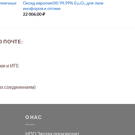
олнечных
Оксид европия(III) 99,99% Eu₂O₃ для люм
инофоров и оптики
22 006,00
₽
 ПОЧТЕ:
ами и ИП)
их соединениям)
О НАС
НПО Экотек производит