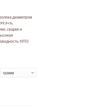
волока диаметром
 99,9+%.
ке, сварке и
Высокая
роводность. НПО
вая проволока 0,5мм прямая (29мм, 99,9+%, электротехника, с