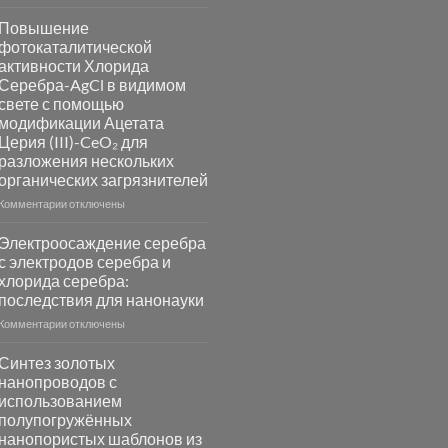
записи
Пламенный
Повышение
синтез
фотокаталитической
катализаторов
активности Хлорида
и
Серебра-AgCl в видимом
сенсоров
свете с помощью
на
модификации Ацетата
основе
Церия (III)-CeO₂ для
металлов
разложения нескольких
платиновой
группы
органических загрязнителей
к
Комментарии
отключены
записи
Повышение
Электроосаждение серебра
фотокаталитической
с электродов серебра и
активности
хлорида серебра:
Хлорида
последствия для нанонауки
Серебра-
AgCl
к
Комментарии
отключены
в
записи
видимом
Электроосаждение
Синтез золотых
свете
серебра
нанопроводов с
с
с
использованием
помощью
электродов
полупогружённых
модификации
серебра
нанопористых шаблонов из
Ацетата
и