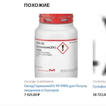
ПОХОЖИЕ
ОКСИДЫ И КЕРАМИКА
СОЛИ ВЫ
HЧ для электр
Оксид Германия(IV) 99.998% для Полупр
Сульфат 
оводников и Сенсоров
7 425,00
₽
18 721,