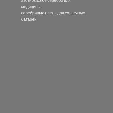
азотнокислое серебро
для
медицины,
серебряные пасты
для солнечных
батарей.