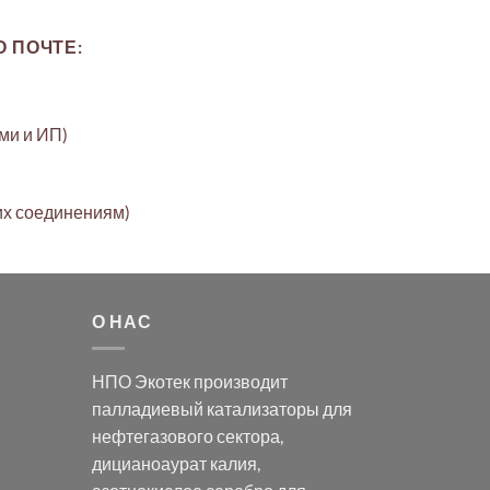
 ПОЧТЕ:
ами и ИП)
их соединениям)
О НАС
НПО Экотек производит
палладиевый катализаторы
для
нефтегазового сектора,
дицианоаурат калия
,