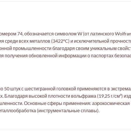
мером 74, обозначается символом W (от латинского Wolfram
я среди всех металлов (3422°C) и исключительной прочнос
ронной промышленности благодаря своим уникальным свойс
ля получения обновленной информации о паспортах безопас
о 50 штук с шестигранной головкой применяются в экстрема
х. Благодаря высокой плотности вольфрама (19,25 г/см³) и
ленности. Основные сферы применения: аэрокосмическая от
металлообработка (инструментальные сплавы).