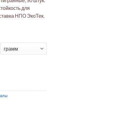
тигранные, 50 штук.
тойкость для
ставка НПО ЭкоТек.
овые гайки M4 шестигр. (50шт) для экстремальных условий
иалы