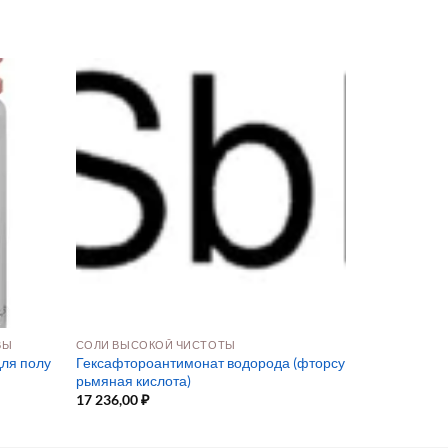
ВЫ
СОЛИ ВЫСОКОЙ ЧИСТОТЫ
для полу
Гексафтороантимонат водорода (фторсу
рьмяная кислота)
17 236,00
₽