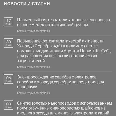
НОВОСТИ И СТАТЬИ
Пламенный синтез катализаторов и сенсоров на
17
Июн
основе металлов платиновой группы
к
Комментарии
отключены
записи
Пламенный
Повышение фотокаталитической активности
30
синтез
Июл
Хлорида Серебра-AgCl в видимом свете с
катализаторов
помощью модификации Ацетата Церия (III)-CeO₂
и
для разложения нескольких органических
сенсоров
загрязнителей
на
основе
к
Комментарии
отключены
металлов
записи
платиновой
Повышение
Электроосаждение серебра с электродов
06
группы
фотокаталитической
Июл
серебра и хлорида серебра: последствия для
активности
нанонауки
Хлорида
к
Комментарии
Серебра-
отключены
записи
AgCl
Электроосаждение
в
Синтез золотых нанопроводов с использованием
03
серебра
видимом
Июл
полупогружённых нанопористых шаблонов из
с
свете
анодного оксида алюминия в электролите калий
электродов
с