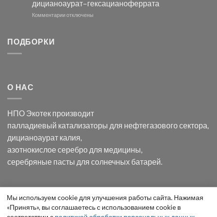
дицианоаурат–гексацианоферрата
серебра
помощью
и
модификации
к
Комментарии
отключены
хлорида
Ацетата
записи
серебра:
Церия
Синтез
последствия
(III)-
золотых
ПОДБОРКИ
для
CeO₂
нанопроводов
нанонауки
для
с
разложения
использованием
нескольких
полупогружённых
органических
нанопористых
О НАС
загрязнителей
шаблонов
из
анодного
НПО Экотек производит
оксида
алюминия
палладиевый катализаторы
для нефтегазового сектора,
в
дицианоаурат калия
,
электролите
калий
азотнокислое серебро
для медицины,
дицианоаурат–
серебряные пасты
для солнечных батарей.
гексацианоферрата
Уведомление
Мы используем cookie для улучшения работы сайта. Нажимая
ООО "Экотек" 2026 ©
Внимание
! Все указанные сведения
«Принять», вы соглашаетесь с использованием cookie в
о
приведены как справочная информация и не являются
соответствии с
политикой обработки персональных данных
.