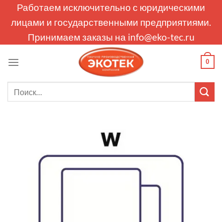
Skip
Работаем исключительно с юридическими
to
лицами и государственными предприятиями.
content
Принимаем заказы на
info@eko-tec.ru
0
Искать: