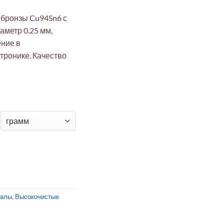
 бронзы Cu94Sn6 с
аметр 0.25 мм,
ение в
тронике. Качество
 бронза фосфористая Cu94Sn6 ø0.25мм с изоляцией (электрот
иалы
,
Высокочистые