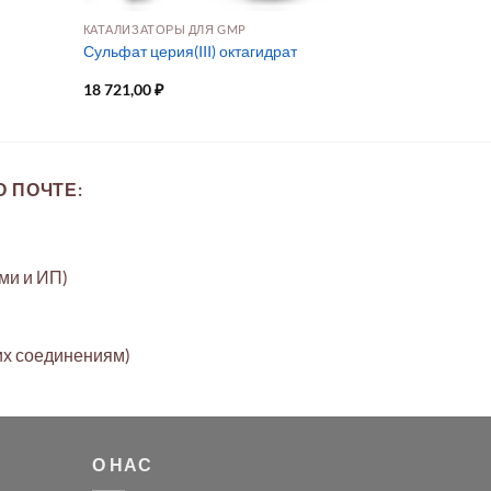
КАТАЛИЗАТОРЫ ДЛЯ GMP
Сульфат церия(III) октагидрат
18 721,00
₽
 ПОЧТЕ:
ами и ИП)
их соединениям)
О НАС