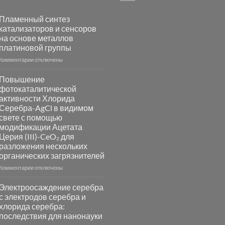
Пламенный синтез
катализаторов и сенсоров
на основе металлов
платиновой группы
к
Комментарии
отключены
записи
Пламенный
Повышение
синтез
фотокаталитической
катализаторов
активности Хлорида
и
Серебра-AgCl в видимом
сенсоров
свете с помощью
на
модификации Ацетата
основе
Церия (III)-CeO₂ для
металлов
разложения нескольких
платиновой
группы
органических загрязнителей
к
Комментарии
отключены
записи
Повышение
Электроосаждение серебра
фотокаталитической
с электродов серебра и
активности
хлорида серебра:
Хлорида
последствия для нанонауки
Серебра-