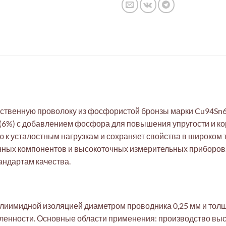
ственную проволоку из фосфористой бронзы марки Cu94Sn6
 (6%) с добавлением фосфора для повышения упругости и ко
ю к усталостным нагрузкам и сохраняет свойства в широком
нных компонентов и высокоточных измерительных приборов. 
ндартам качества.
лиимидной изоляцией диаметром проводника 0,25 мм и толщ
енности. Основные области применения: производство высо