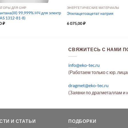
АТОРЫ ДЛЯ GMP
ЭНЕРГЕТИЧЕСКИЕ МАТЕРИАЛЫ
нтана(III) 99,999% HЧ для электр
Этилацетоацетат натрия
AS 1312-81-8)
00
₽
6 075,00
₽
СВЯЖИТЕСЬ С НАМИ ПО
info@eko-tec.ru
(Работаем только с юр. лиц
dragmet@eko-tec.ru
(Заявки по драгметаллам и 
СТИ И СТАТЬИ
ПОДБОРКИ