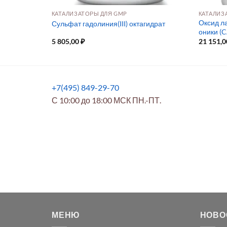
КАТАЛИЗАТОРЫ ДЛЯ GMP
КАТАЛИЗ
Оксид ла
й
Сульфат гадолиния(III) октагидрат
оники (C
5 805,00
₽
21 151,
+7(495) 849-29-70
С 10:00 до 18:00 МСК ПН.-ПТ.
МЕНЮ
НОВО