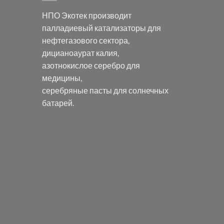
НПО Экотек производит
палладиевый катализаторы
для
нефтегазового сектора,
дицианоаурат калия
,
азотнокислое серебро
для
медицины,
серебряные пасты
для солнечных
батарей.