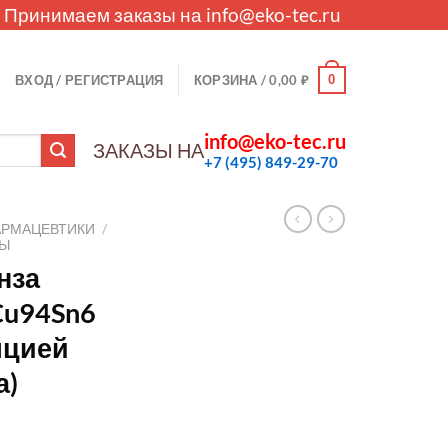
. Принимаем заказы на
info@eko-tec.ru
0
ВХОД / РЕГИСТРАЦИЯ
КОРЗИНА /
0,00
₽
info@eko-tec.ru
ЗАКАЗЫ НА
+7 (495) 849-29-70
АРМАЦЕВТИКИ
/
ЛЫ
нза
u94Sn6
яцией
а)